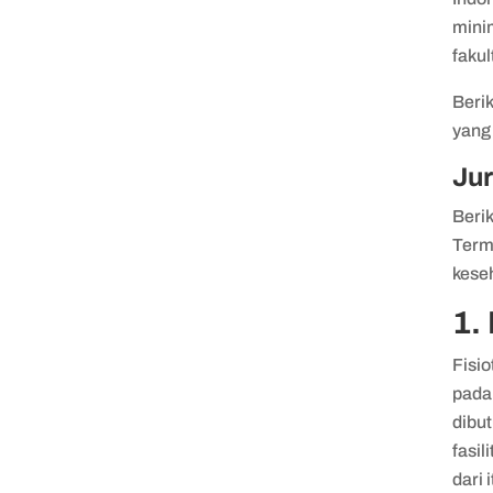
minim
faku
Beri
yang 
Jur
Berik
Term
kese
1.
Fisio
pada 
dibut
fasil
dari 