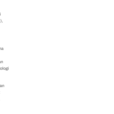
i
),
.
na
an
ologi
dan
t
,