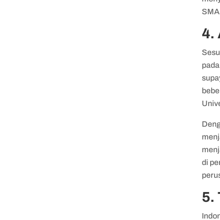
SMA
4.
Sesu
pada
supa
beber
Univ
Deng
menja
menj
di pe
peru
5.
Indo