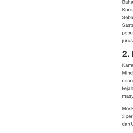
Baha
Kore
Seba
Sast
popu
juru
2.
Kamu 
Mind
coco
kejah
masy
Mesk
3 per
dan 