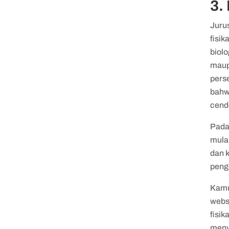
3.
Jurus
fisi
biolo
maup
perse
bahwa
cend
Padah
mulai
dan k
penge
Kamu
webs
fisik
meny