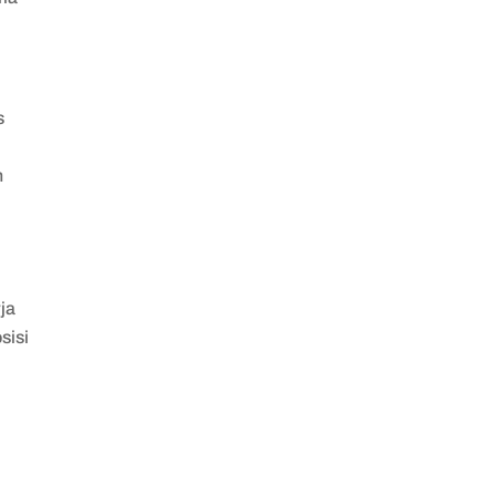
s
h
,
ja
sisi