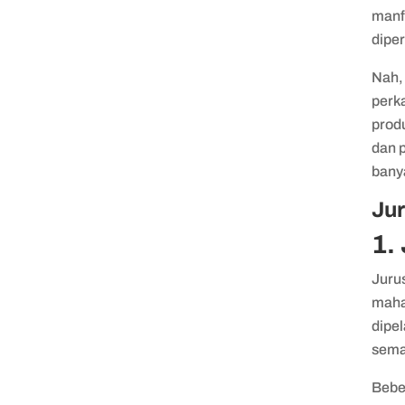
manf
diper
Nah, 
perk
produ
dan 
bany
Ju
1.
Juru
maha
dipel
sema
Beber