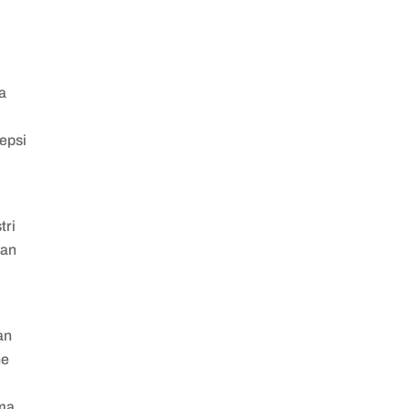
ia
sepsi
tri
gan
an
ne
ama