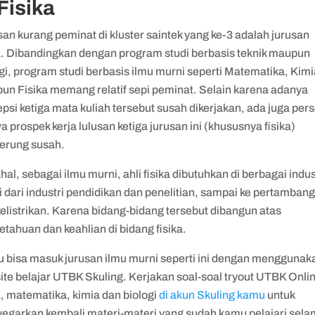
 Fisika
an kurang peminat di kluster saintek yang ke-3 adalah jurusan
ka. Dibandingkan dengan program studi berbasis teknik maupun
gi, program studi berbasis ilmu murni seperti Matematika, Kim
un Fisika memang relatif sepi peminat. Selain karena adanya
psi ketiga mata kuliah tersebut susah dikerjakan, ada juga per
 prospek kerja lulusan ketiga jurusan ini (khususnya fisika)
erung susah.
al, sebagai ilmu murni, ahli fisika dibutuhkan di berbagai indus
 dari industri pendidikan dan penelitian, sampai ke pertamban
elistrikan. Karena bidang-bidang tersebut dibangun atas
tahuan dan keahlian di bidang fisika.
 bisa masuk jurusan ilmu murni seperti ini dengan menggunak
ite belajar UTBK Skuling. Kerjakan soal-soal tryout UTBK Onli
a, matematika, kimia dan biologi
di akun Skuling kamu
untuk
egarkan kembali materi-materi yang sudah kamu pelajari sel