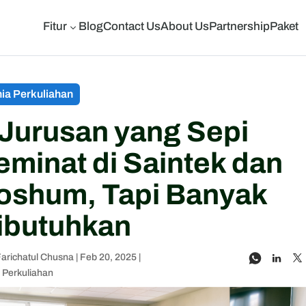
Fitur
Blog
Contact Us
About Us
Partnership
Paket
3
ia Perkuliahan
 Jurusan yang Sepi
eminat di Saintek dan
oshum, Tapi Banyak
ibutuhkan
Farichatul Chusna
|
Feb 20, 2025
|
 Perkuliahan