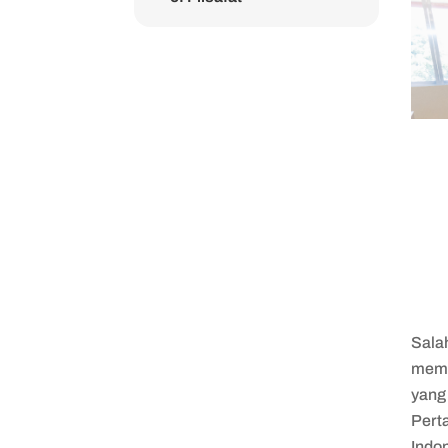
Sala
memi
yang
Perta
Indo