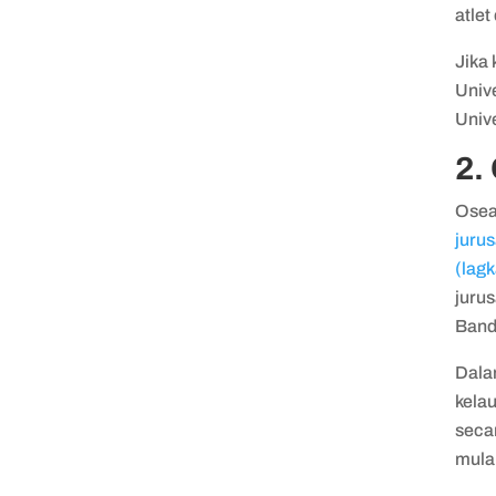
atlet
Jika 
Univ
Univ
2.
Osean
jurus
(lagk
jurus
Band
Dala
kelau
secar
mula