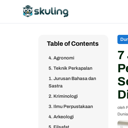
1. Fisioterapi
2. Oseanografi
Dun
Table of Contents
3. Fisika
7
4. Agronomi
P
5. Teknik Perkapalan
S
1. Jurusan Bahasa dan
Sastra
D
2. Kriminologi
3. Ilmu Perpustakaan
oleh
Dunia
4. Arkeologi
5. Filsafat