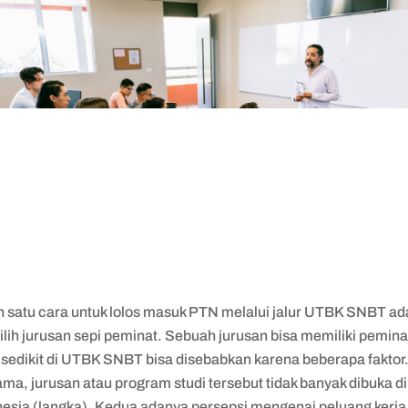
h satu cara untuk lolos masuk PTN melalui jalur UTBK SNBT ad
lih jurusan sepi peminat. Sebuah jurusan bisa memiliki pemina
 sedikit di UTBK SNBT bisa disebabkan karena beberapa faktor
ma, jurusan atau program studi tersebut tidak banyak dibuka di
nesia (langka). Kedua adanya persepsi mengenai peluang kerja