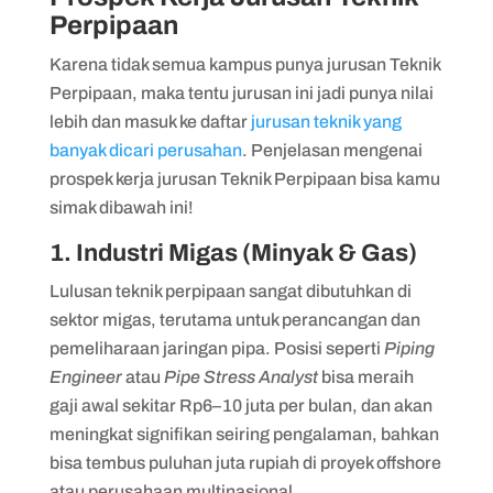
Perpipaan
Karena tidak semua kampus punya jurusan Teknik
Perpipaan, maka tentu jurusan ini jadi punya nilai
lebih dan masuk ke daftar
jurusan teknik yang
banyak dicari perusahan
. Penjelasan mengenai
prospek kerja jurusan Teknik Perpipaan bisa kamu
simak dibawah ini!
1. Industri Migas (Minyak & Gas)
Lulusan teknik perpipaan sangat dibutuhkan di
sektor migas, terutama untuk perancangan dan
pemeliharaan jaringan pipa. Posisi seperti
Piping
Engineer
atau
Pipe Stress Analyst
bisa meraih
gaji awal sekitar Rp6–10 juta per bulan, dan akan
meningkat signifikan seiring pengalaman, bahkan
bisa tembus puluhan juta rupiah di proyek offshore
atau perusahaan multinasional.