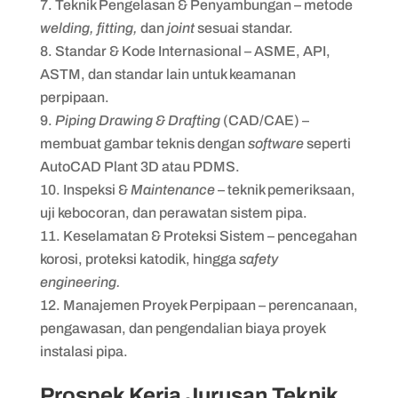
Teknik Pengelasan & Penyambungan – metode
welding, fitting,
dan
joint
sesuai standar.
Standar & Kode Internasional – ASME, API,
ASTM, dan standar lain untuk keamanan
perpipaan.
Piping Drawing & Drafting
(CAD/CAE) –
membuat gambar teknis dengan
software
seperti
AutoCAD Plant 3D atau PDMS.
Inspeksi &
Maintenance
– teknik pemeriksaan,
uji kebocoran, dan perawatan sistem pipa.
Keselamatan & Proteksi Sistem – pencegahan
korosi, proteksi katodik, hingga
safety
engineering.
Manajemen Proyek Perpipaan – perencanaan,
pengawasan, dan pengendalian biaya proyek
instalasi pipa.
Prospek Kerja Jurusan Teknik