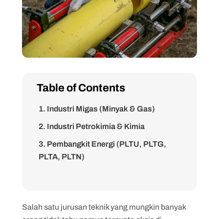
Table of Contents
1. Industri Migas (Minyak & Gas)
2. Industri Petrokimia & Kimia
3. Pembangkit Energi (PLTU, PLTG,
PLTA, PLTN)
4. Industri Maritim & Perkapalan
5. Air Bersih & Pengolahan Limbah
Salah satu jurusan teknik yang mungkin banyak
6. Konstruksi & EPC (Engineering,