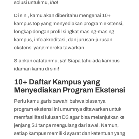
8. Universitas Telkom
solusi untukmu,
lho
!
9. Universitas Bakrie
Di sini, kamu akan diberitahu mengenai 10+
kampus top yang menyediakan program ekstensi,
10. Institut Teknologi Sepuluh Nopember
lengkap dengan profil singkat masing-masing
(ITS)
kampus, info akreditasi, dan jurusan-jurusan
11. Universitas Widyatama
ekstensi yang mereka tawarkan.
Siapkan catatanmu,
ya
! Siapa tahu ada kampus
idaman kamu di sini!
10+ Daftar Kampus yang
Menyediakan Program Ekstensi
Perlu kamu garis bawahi bahwa biasanya
program ekstensi ini umumnya ditawarkan untuk
memfasilitasi lulusan D3 agar bisa melanjutkan ke
jenjang S1 tanpa mengulang dari awal. Namun,
setiap kampus memiliki syarat dan ketentuan yang