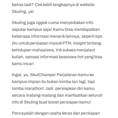
bahas tadi? Cek lebih lengkapnya di
website
Skuling, ya!
Skuling juga
nggak
cuma menyediakan info
seputar kampus saja! Kamu bisa mendapatkan
beberapa informasi menarik lainnya, seperti tips
jitu untuk persiapan masuk PTN,
Insight
tentang
kehidupan mahasiswa, trik sukses menjalani
kuliah, sampai informasi beasiswa
hot
yang bisa
kamu incar!
Ingat, ya, SkulChamps! Perjalanan kamu ke
kampus impian itu bukan lomba lari lagi, tapi
lomba marathon! Jadi, persiapkan diri kamu
secara matang-matang dan manfaatkan seluruh
info di Skuling buat
boost
persiapan kamu!
Percayalah dengan usaha keras dan persiapan