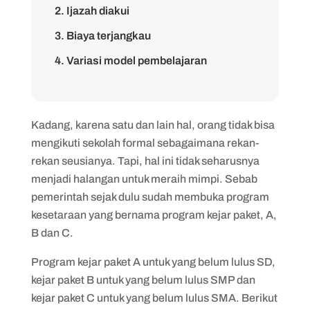
2. Ijazah diakui
3. Biaya terjangkau
4. Variasi model pembelajaran
1. Mendapatkan kualitas belajar yang
kurang komprehensif
Kadang, karena satu dan lain hal, orang tidak bisa
2. Mendapatkan stigma sosial
mengikuti sekolah formal sebagaimana rekan-
3. Jalur penerimaan perguruan tinggi yang
rekan seusianya. Tapi, hal ini tidak seharusnya
terbatas
menjadi halangan untuk meraih mimpi. Sebab
4. Jaringan pertemanan yang terbatas
pemerintah sejak dulu sudah membuka program
kesetaraan yang bernama program kejar paket, A,
B dan C.
Program kejar paket A untuk yang belum lulus SD,
kejar paket B untuk yang belum lulus SMP dan
kejar paket C untuk yang belum lulus SMA. Berikut