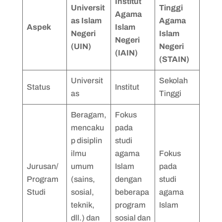
Institut
Universit
Tinggi
Agama
as Islam
Agama
Aspek
Islam
Negeri
Islam
Negeri
(UIN)
Negeri
(IAIN)
(STAIN)
Universit
Sekolah
Status
Institut
as
Tinggi
Beragam,
Fokus
mencaku
pada
p disiplin
studi
ilmu
agama
Fokus
Jurusan/
umum
Islam
pada
Program
(sains,
dengan
studi
Studi
sosial,
beberapa
agama
teknik,
program
Islam
dll.) dan
sosial dan