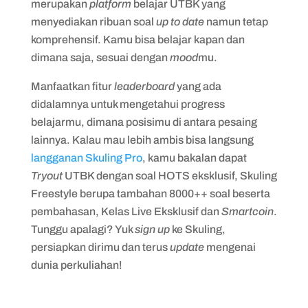
merupakan
platform
belajar UTBK yang
menyediakan ribuan soal
up to date
namun tetap
komprehensif. Kamu bisa belajar kapan dan
dimana saja, sesuai dengan
mood
mu.
Manfaatkan fitur
leaderboard
yang ada
didalamnya untuk mengetahui progress
belajarmu, dimana posisimu di antara pesaing
lainnya. Kalau mau lebih ambis bisa langsung
langganan Skuling Pro
, kamu bakalan dapat
Tryout
UTBK dengan soal HOTS eksklusif, Skuling
Freestyle berupa tambahan 8000++ soal beserta
pembahasan, Kelas Live Eksklusif dan
Smartcoin
.
Tunggu apalagi? Yuk
sign up
ke Skuling,
persiapkan dirimu dan terus
update
mengenai
dunia perkuliahan!