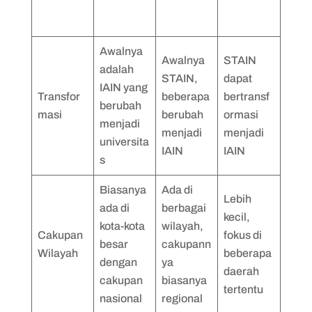
Awalnya
Awalnya
STAIN
adalah
STAIN,
dapat
IAIN yang
Transfor
beberapa
bertransf
berubah
masi
berubah
ormasi
menjadi
menjadi
menjadi
universita
IAIN
IAIN
s
Biasanya
Ada di
Lebih
ada di
berbagai
kecil,
kota-kota
wilayah,
Cakupan
fokus di
besar
cakupann
Wilayah
beberapa
dengan
ya
daerah
cakupan
biasanya
tertentu
nasional
regional