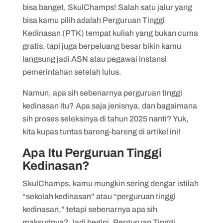
5. PTK di Bawah Badan atau Lembaga
bisa banget, SkulChamps! Salah satu jalur yang
Non-Kementerian
bisa kamu pilih adalah Perguruan Tinggi
Kedinasan (PTK) tempat kuliah yang bukan cuma
6. Politeknik Statistika STIS
gratis, tapi juga berpeluang besar bikin kamu
7. Sekolah Tinggi Meteorologi Klimatologi
langsung jadi ASN atau pegawai instansi
dan Geofisika (STMKG)
pemerintahan setelah lulus.
8. Sekolah Tinggi Intelijen Negara (STIN)
Namun, apa sih sebenarnya perguruan tinggi
9. Politeknik Siber dan Sandi Negara
kedinasan itu? Apa saja jenisnya, dan bagaimana
(Poltek SSN)
sih proses seleksinya di tahun 2025 nanti? Yuk,
kita kupas tuntas bareng-bareng di artikel ini!
Apa Itu Perguruan Tinggi
Kedinasan?
SkulChamps, kamu mungkin sering dengar istilah
“sekolah kedinasan” atau “perguruan tinggi
kedinasan,” tetapi sebenarnya apa sih
maksudnya? Jadi begini, Perguruan Tinggi