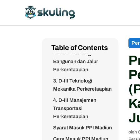
1. D-III Teknologi Elektro
Perkeretaapian
Per
Table of Contents
2. D-III Teknologi
P
Bangunan dan Jalur
Perkeretaapian
P
3. D-III Teknologi
(
Mekanika Perkeretaapian
K
4. D-III Manajemen
Transportasi
J
Perkeretaapian
Syarat Masuk PPI Madiun
oleh
C
Cara Masuk PPI Madiun
Persi