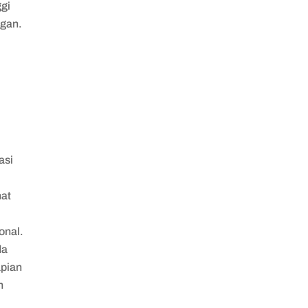
ggi
ngan.
i
asi
hat
onal.
da
pian
n