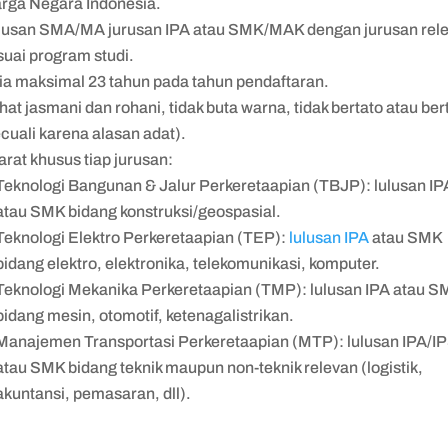
rga Negara Indonesia.
lusan SMA/MA jurusan IPA atau SMK/MAK dengan jurusan rel
suai program studi.
ia maksimal 23 tahun pada tahun pendaftaran.
hat jasmani dan rohani, tidak buta warna, tidak bertato atau ber
ecuali karena alasan adat).
arat khusus tiap jurusan:
Teknologi Bangunan & Jalur Perkeretaapian (TBJP): lulusan IP
atau SMK bidang konstruksi/geospasial.
Teknologi Elektro Perkeretaapian (TEP):
lulusan IPA
atau SMK
bidang elektro, elektronika, telekomunikasi, komputer.
Teknologi Mekanika Perkeretaapian (TMP): lulusan IPA atau S
bidang mesin, otomotif, ketenagalistrikan.
Manajemen Transportasi Perkeretaapian (MTP): lulusan IPA/I
atau SMK bidang teknik maupun non-teknik relevan (logistik,
akuntansi, pemasaran, dll).