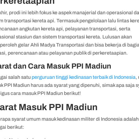
rkeretaapian
hir, prodi ini lebih fokus ke aspek manajerial dan operasional 
m transportasi kereta api. Termasuk pengelolaan lalu lintas ker
ncanaan angkutan kereta api, pelayanan transportasi, serta
sional stasiun dan sistem transportasi kereta. Lulusan akan
eroleh gelar Ahli Madya Transportasi dan bisa bekerja di bagi
asi, perencanaan atau pelayanan publik di perkeretaapian.
arat dan Cara Masuk PPI Madiun
gai salah satu
perguruan tinggi kedinasan terbaik di Indonesia
,
k PPI Madiun harus ada syarat yang dipenuhi, simak apa saja s
ligus cara masuk PPI Madiun berikut!
arat Masuk PPI Madiun
rapa syarat umum masuk kedinasan militer di Indonesia adalah
gai berikut: