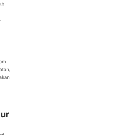
bab
.
tem
atan,
 akan
lur