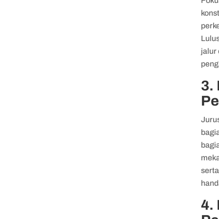
Fokus
konst
perk
Lulu
jalu
peng
3.
Pe
Juru
bagi
bagia
meka
sert
hand
4.