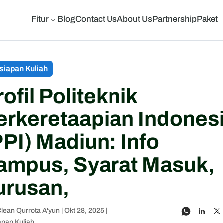
Fitur
Blog
Contact Us
About Us
Partnership
Paket
3
siapan Kuliah
rofil Politeknik
erkeretaapian Indones
PPI) Madiun: Info
ampus, Syarat Masuk,
urusan,
lean Qurrota A'yun
|
Okt 28, 2025
|
apan Kuliah