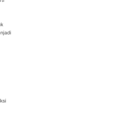
rti
uk
njadi
ksi