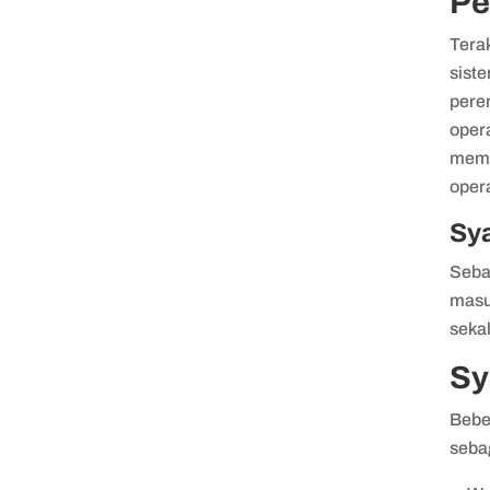
Pe
Terak
siste
pere
opera
memp
oper
Sy
Seba
masu
seka
Sy
Bebe
seba