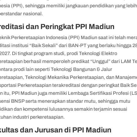
esia (PPI), sehingga memiliki jangkauan pendidikan yang lebih
berstandar nasional.
editasi dan Peringkat PPI Madiun
eknik Perkeretaapian Indonesia (PPI) Madiun saat ini telah mer
itasi institusi “Baik Sekali” dari BAN-PT yang berlaku hingga 2
2027. Di tingkat program studi, prodi Teknologi Elektro
eretaapian berhasil memperoleh predikat “Unggul” dari LAM Te
tara prodi lain seperti Teknologi Bangunan & Jalur
eretaapian, Teknologi Mekanika Perkeretaapian, dan Manajem
portasi Perkeretaapian terakreditasi dengan peringkat Baik Se
n itu, PPI Madiun juga memiliki Lembaga Sertifikasi Profesi (L
isensi BNSP serta menerapkan standar mutu, sehingga mutu
idikan dan kompetensi lulusannya semakin terjamin sesuai
uhan industri perkeretaapian.
ultas dan Jurusan di PPI Madiun