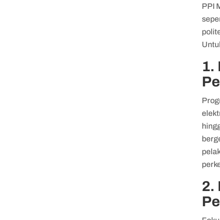
PPI M
seper
polit
Untuk
1.
Pe
Prog
elekt
hingg
berg
pelak
perk
2.
Pe