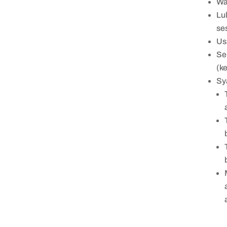
Wa
Lu
se
Us
Se
(k
Sy