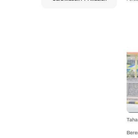
Taha
Beren