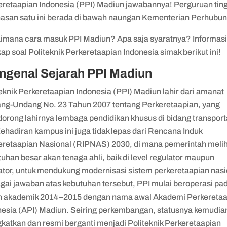
eretaapian Indonesia (PPI) Madiun jawabannya! Perguruan tin
nasan satu ini berada di bawah naungan Kementerian Perhubu
imana cara masuk PPI Madiun? Apa saja syaratnya? Informas
ap soal Politeknik Perkeretaapian Indonesia simak berikut ini!
ngenal Sejarah PPI Madiun
eknik Perkeretaapian Indonesia (PPI) Madiun lahir dari amanat
ng-Undang No. 23 Tahun 2007 tentang Perkeretaapian, yang
orong lahirnya lembaga pendidikan khusus di bidang transport
Kehadiran kampus ini juga tidak lepas dari Rencana Induk
eretaapian Nasional (RIPNAS) 2030, di mana pemerintah meli
uhan besar akan tenaga ahli, baik di level regulator maupun
ator, untuk mendukung modernisasi sistem perkeretaapian nasi
gai jawaban atas kebutuhan tersebut, PPI mulai beroperasi pa
n akademik 2014–2015 dengan nama awal Akademi Perkeretaa
nesia (API) Madiun. Seiring perkembangan, statusnya kemudia
gkatkan dan resmi berganti menjadi Politeknik Perkeretaapian