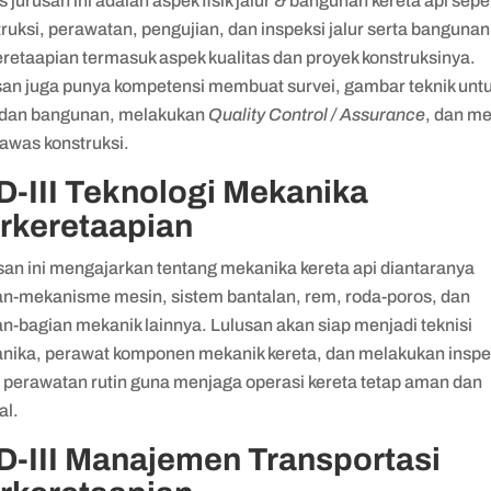
 jurusan ini adalah aspek fisik jalur & bangunan kereta api sepe
ruksi, perawatan, pengujian, dan inspeksi jalur serta bangunan
eretaapian termasuk aspek kualitas dan proyek konstruksinya.
san juga punya kompetensi membuat survei, gambar teknik unt
r dan bangunan, melakukan
Quality Control / Assurance
, dan me
awas konstruksi.
 D-III Teknologi Mekanika
rkeretaapian
san ini mengajarkan tentang mekanika kereta api diantaranya
an-mekanisme mesin, sistem bantalan, rem, roda-poros, dan
n-bagian mekanik lainnya. Lulusan akan siap menjadi teknisi
nika, perawat komponen mekanik kereta, dan melakukan inspe
a perawatan rutin guna menjaga operasi kereta tetap aman dan
al.
 D-III Manajemen Transportasi