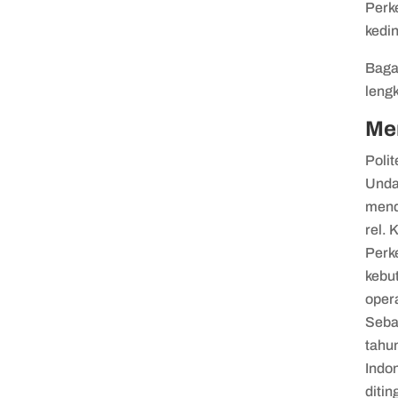
Perk
kedi
Baga
lengk
Me
Polit
Unda
mend
rel. 
Perk
kebut
oper
Seba
tahu
Indo
ditin