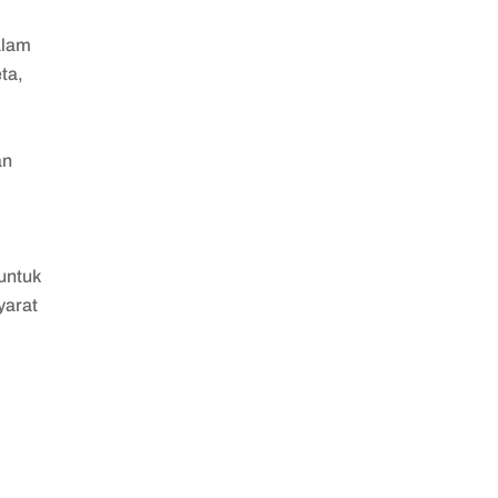
dalam
eta,
an
 untuk
yarat