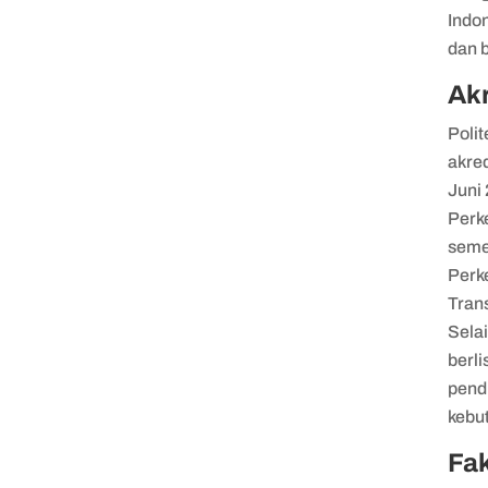
Indon
dan 
Akr
Polit
akred
Juni 
Perk
semen
Perk
Trans
Selai
berl
pend
kebut
Fak