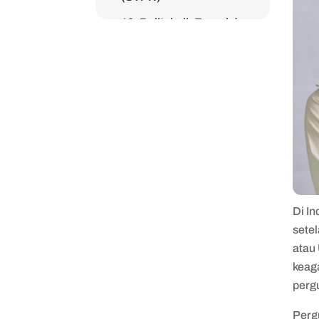
10. Politeknik Energi dan
Mineral (PEM) Akamigas
Cepu
Di In
sete
atau
keag
perg
Perg