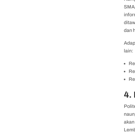
SMA/
infor
dita
dan 
Adapu
lain:
Re
Re
Re
4.
Polit
naung
akan
Lemb