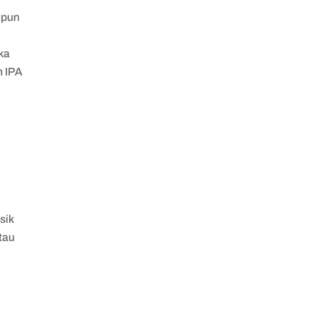
upun
ika
n IPA
sik
tau