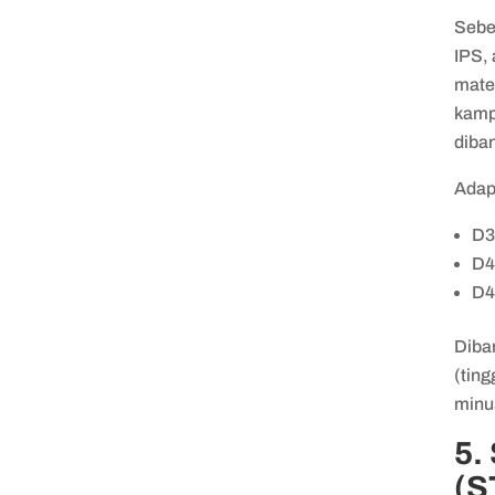
Sebe
IPS,
matem
kamp
diba
Adap
D3
D4
D4
Diban
(ting
minus
5.
(S