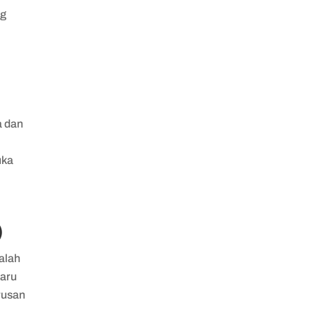
ng
a dan
uka
)
alah
baru
urusan