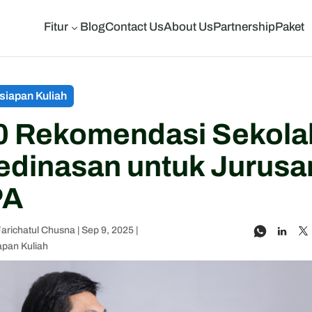
Fitur
Blog
Contact Us
About Us
Partnership
Paket
3
siapan Kuliah
0 Rekomendasi Sekola
edinasan untuk Jurusa
PA
Farichatul Chusna
|
Sep 9, 2025
|
apan Kuliah