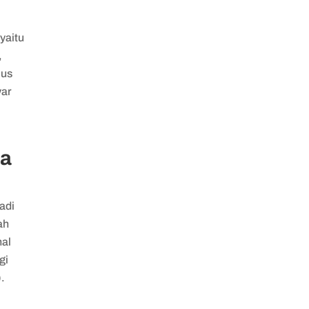
yaitu
,
lus
yar
ra
adi
ah
nal
gi
.