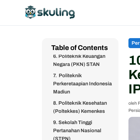
SSN)
4. Politeknik Statistik
STIS
5. Sekolah Tinggi Intelijen
Per
Negara (STIN)
Table of Contents
1
6. Politeknik Keuangan
Negara (PKN) STAN
K
7. Politeknik
Perkeretaapian Indonesia
I
Madiun
8. Politeknik Kesehatan
oleh
Persi
(Poltekkes) Kemenkes
9. Sekolah Tinggi
Pertanahan Nasional
(STPN)