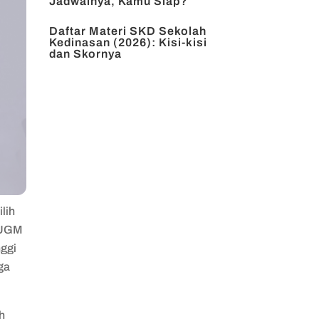
Jadwalnya, Kamu Siap?
Daftar Materi SKD Sekolah
Kedinasan (2026): Kisi-kisi
dan Skornya
ilih
i UGM
nggi
ga
h