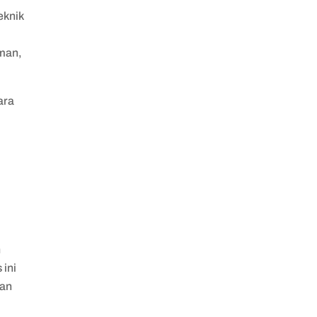
eknik
aman,
ara
h
 ini
dan