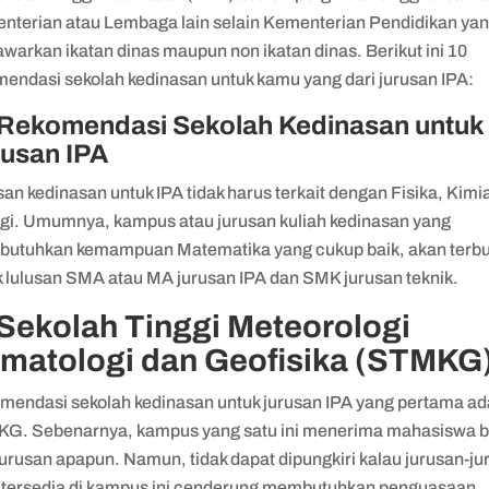
nterian atau Lembaga lain selain Kementerian Pendidikan ya
warkan ikatan dinas maupun non ikatan dinas. Berikut ini 10
mendasi sekolah kedinasan untuk kamu yang dari jurusan IPA:
 Rekomendasi Sekolah Kedinasan untuk
rusan IPA
an kedinasan untuk IPA tidak harus terkait dengan Fisika, Kimi
ogi. Umumnya, kampus atau jurusan kuliah kedinasan yang
utuhkan kemampuan Matematika yang cukup baik, akan terb
k lulusan SMA atau MA jurusan IPA dan SMK jurusan teknik.
 Sekolah Tinggi Meteorologi
imatologi dan Geofisika (STMKG
mendasi sekolah kedinasan untuk jurusan IPA yang pertama ad
G. Sebenarnya, kampus yang satu ini menerima mahasiswa 
jurusan apapun. Namun, tidak dapat dipungkiri kalau jurusan-j
 tersedia di kampus ini cenderung membutuhkan penguasaan