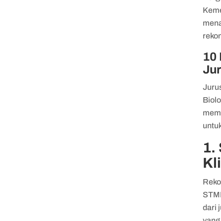
Keme
mena
reko
10
Ju
Jurus
Biol
memb
untu
1.
Kl
Reko
STMK
dari 
yang