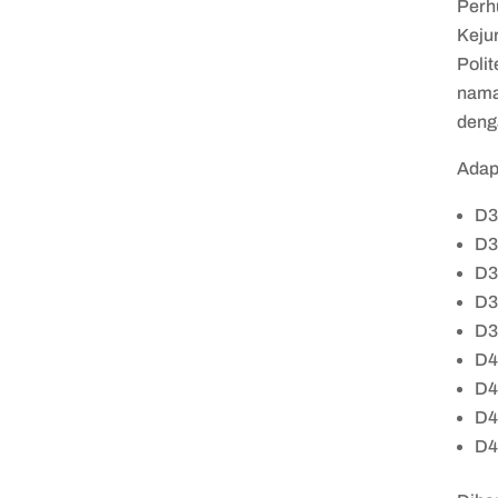
Perh
Keju
Poli
naman
deng
Adap
D3
D3
D3
D3
D3
D4
D4
D4
D4