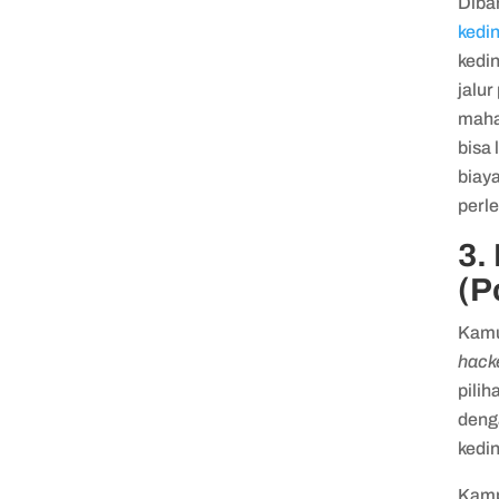
Diba
kedin
kedi
jalur
maha
bisa 
biay
perl
3.
(P
Kamu 
hack
pili
deng
kedi
Kamp