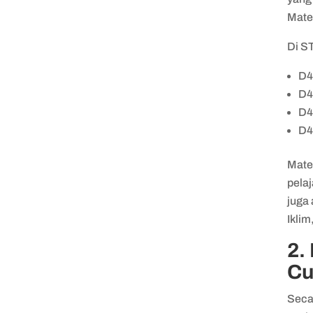
Mate
Di S
D4
D4
D4
D4
Mate
pelaj
juga 
Iklim
2.
Cu
Seca