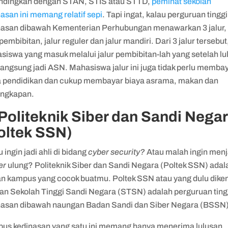
ndingkan dengan STAN, STIS atau STTD,
peminat sekolah
asan ini memang relatif sepi
. Tapi ingat, kalau perguruan tinggi
nasan dibawah Kementerian Perhubungan menawarkan 3 jalur, 
 pembibitan, jalur reguler dan jalur mandiri. Dari 3 jalur tersebut
siswa yang masuk melalui jalur pembibitan-lah yang setelah lu
langsung jadi ASN. Mahasiswa jalur ini juga tidak perlu memba
a pendidikan dan cukup membayar biaya asrama, makan dan
engkapan.
 Politeknik Siber dan Sandi Nega
oltek SSN)
ingin jadi ahli di bidang
cyber security?
Atau malah ingin menj
er
ulung? Politeknik Siber dan Sandi Negara (Poltek SSN) adal
han kampus yang cocok buatmu. Poltek SSN atau yang dulu dike
an Sekolah Tinggi Sandi Negara (STSN) adalah perguruan ting
nasan dibawah naungan Badan Sandi dan Siber Negara (BSSN)
us kedinasan yang satu ini memang hanya menerima lulusan