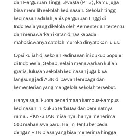
dan Perguruan Tinggi Swasta (PTS), kamu juga
6. Sekolah Tinggi Meteorologi,
bisa memilih sekolah kedinasan. Sekolah tinggi
Klimatologi, dan Geofisika (STMKG)
kedinasan adalah jenis perguruan tinggi di
7. Sekolah Tinggi Intelijen Negara (STIN)
Indonesia yang dikelola oleh Kementerian tertentu
8. Politeknik Transportasi Darat
dan menawarkan ikatan dinas kepada
Indonesia – STTD
mahasiswanya setelah mereka dinyatakan lulus.
9. Politeknik Siber dan Sandi Negara
Opsi kuliah di sekolah kedinasan ini cukup populer
(Poltek SSN)
di Indonesia. Sebab, selain menawarkan kuliah
gratis, lulusan sekolah kedinasan juga bisa
10. Politeknik Perkeretaapian Indonesia
langsung jadi ASN di bawah lembaga dan
(PPI) Madiun
kementerian yang mengelola sekolah tersebut.
Hanya saja, kuota penerimaan kampus-kampus
kedinasan ini cukup terbatas dan peminatnya
ramai. PKN-STAN misalnya, hanya menerima
500 mahasiswa baru. Hal ini tentu berbeda
dengan PTN biasa yang bisa menerima hingga