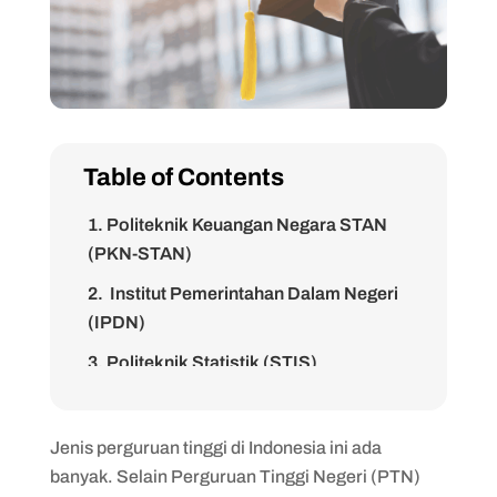
Table of Contents
1. Politeknik Keuangan Negara STAN
(PKN-STAN)
2. Institut Pemerintahan Dalam Negeri
(IPDN)
3. Politeknik Statistik (STIS)
4. Politeknik Ilmu Pemasyarakatan
(Poltekip)
Jenis perguruan tinggi di Indonesia ini ada
5. Politeknik Imigrasi (Poltekim)
banyak. Selain Perguruan Tinggi Negeri (PTN)