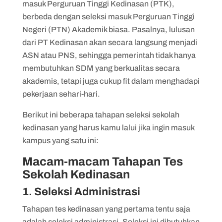
masuk Perguruan Tinggi Kedinasan (PTK),
4. Follow media sosial dan website
berbeda dengan seleksi masuk Perguruan Tinggi
masing-masing sekolah kedinasan
Negeri (PTN) Akademik biasa. Pasalnya, lulusan
5. Persiapkan seleksi wawancara
dari PT Kedinasan akan secara langsung menjadi
ASN atau PNS, sehingga pemerintah tidak hanya
6. Jangan lupa minta doa orang tua
membutuhkan SDM yang berkualitas secara
akademis, tetapi juga cukup fit dalam menghadapi
pekerjaan sehari-hari.
Berikut ini beberapa tahapan seleksi sekolah
kedinasan yang harus kamu lalui jika ingin masuk
kampus yang satu ini:
Macam-macam Tahapan Tes
Sekolah Kedinasan
1. Seleksi Administrasi
Tahapan tes kedinasan yang pertama tentu saja
adalah seleksi administrasi. Seleksi ini dibutuhkan