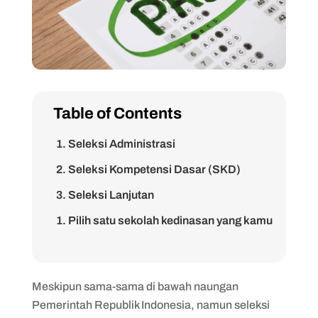
Table of Contents
1. Seleksi Administrasi
2. Seleksi Kompetensi Dasar (SKD)
3. Seleksi Lanjutan
1. Pilih satu sekolah kedinasan yang kamu
inginkan
2. Persiapkan dari jauh-jauh hari
Meskipun sama-sama di bawah naungan
3. Ketahui sistem penilaian SKD dan tes
Pemerintah Republik Indonesia, namun seleksi
akademik