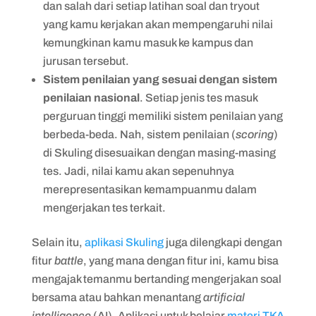
dan salah dari setiap latihan soal dan tryout
yang kamu kerjakan akan mempengaruhi nilai
kemungkinan kamu masuk ke kampus dan
jurusan tersebut.
Sistem penilaian yang sesuai dengan sistem
penilaian nasional
. Setiap jenis tes masuk
perguruan tinggi memiliki sistem penilaian yang
berbeda-beda. Nah, sistem penilaian (
scoring
)
di Skuling disesuaikan dengan masing-masing
tes. Jadi, nilai kamu akan sepenuhnya
merepresentasikan kemampuanmu dalam
mengerjakan tes terkait.
Selain itu,
aplikasi Skuling
juga dilengkapi dengan
fitur
battle
, yang mana dengan fitur ini, kamu bisa
mengajak temanmu bertanding mengerjakan soal
bersama atau bahkan menantang
artificial
intelligence
(AI). Aplikasi untuk belajar
materi TKA