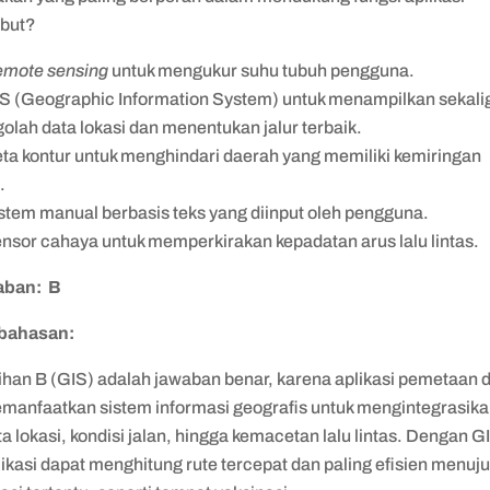
ebut?
mote sensing
untuk mengukur suhu tubuh pengguna.
IS (Geographic Information System) untuk menampilkan sekali
olah data lokasi dan menentukan jalur terbaik.
eta kontur untuk menghindari daerah yang memiliki kemiringan
.
istem manual berbasis teks yang diinput oleh pengguna.
ensor cahaya untuk memperkirakan kepadatan arus lalu lintas.
aban: B
bahasan:
lihan B (GIS) adalah jawaban benar, karena aplikasi pemetaan d
manfaatkan sistem informasi geografis untuk mengintegrasik
ta lokasi, kondisi jalan, hingga kemacetan lalu lintas. Dengan G
likasi dapat menghitung rute tercepat dan paling efisien menuj