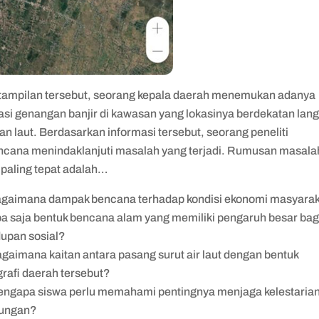
 tampilan tersebut, seorang kepala daerah menemukan adanya
kasi genangan banjir di kawasan yang lokasinya berdekatan lan
n laut. Berdasarkan informasi tersebut, seorang peneliti
ncana menindaklanjuti masalah yang terjadi. Rumusan masala
 paling tepat adalah…
agaimana dampak bencana terhadap kondisi ekonomi masyara
pa saja bentuk bencana alam yang memiliki pengaruh besar bag
dupan sosial?
agaimana kaitan antara pasang surut air laut dengan bentuk
grafi daerah tersebut?
engapa siswa perlu memahami pentingnya menjaga kelestaria
kungan?