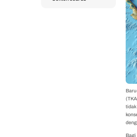
Baru
(TKA)
tidak
konse
denga
Bagi 