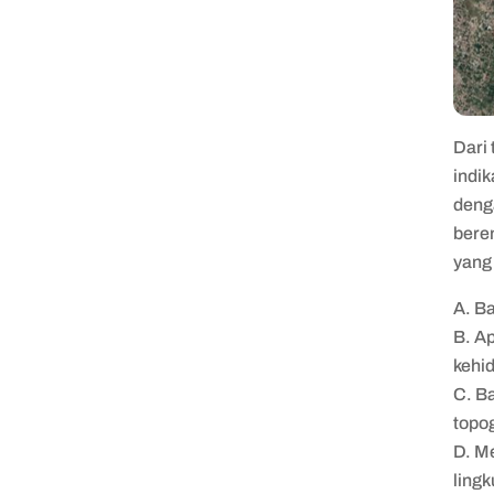
Dari
indi
denga
bere
yang
A. B
B. A
kehi
C. B
topo
D. M
ling