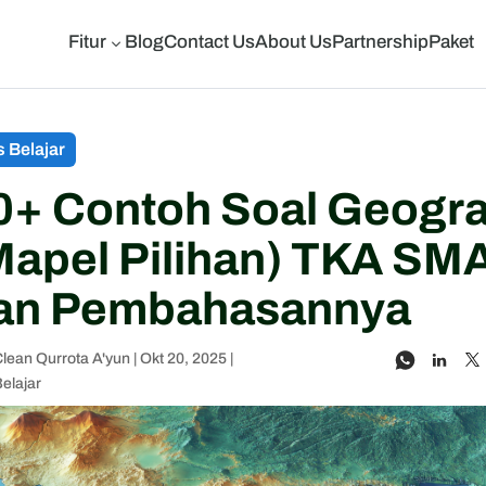
Fitur
Blog
Contact Us
About Us
Partnership
Paket
3
s Belajar
0+ Contoh Soal Geogra
Mapel Pilihan) TKA SM
an Pembahasannya
lean Qurrota A'yun
|
Okt 20, 2025
|
Belajar