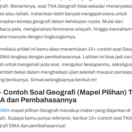
rafi. Menariknya, soal TKA Geografi tidak sekadar menanyaka
isi atau istilah, melainkan lebih banyak mengajak siswa untuk
rapkan konsep geografi dalam kehidupan nyata. Mulai dari
aca peta, menganalisis fenomena wilayah, hingga memaham
raksi manusia dengan lingkungannya.
, melalui artikel ini kamu akan menemukan 10+ contoh soal Geo
SMA lengkap dengan pembahasannya. Latihan ini bisa jadi car
h untuk mengenali pola soal, mengukur kesiapanmu, sekaligu
mbah bekal dalam menghadapi ujian sekolah maupun persiap
ng berikutnya. Simak selengkapnya berikut ini!
 Contoh Soal Geografi (Mapel Pilihan) 
A dan Pembahasannya
 SMA
mapel pilihan Geografi mecakup materi yang diajarkan di
lah. Supaya kamu punya referensi, berikut 10+ contoh soal TK
rafi SMA dan pembahasannya!