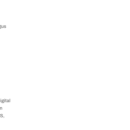
gus
igital
an
IS,
u