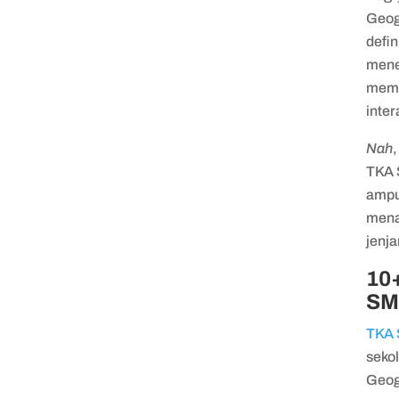
Geog
defin
mene
memb
inte
Nah
TKA 
ampu
mena
jenja
10+
SM
TKA
seko
Geog