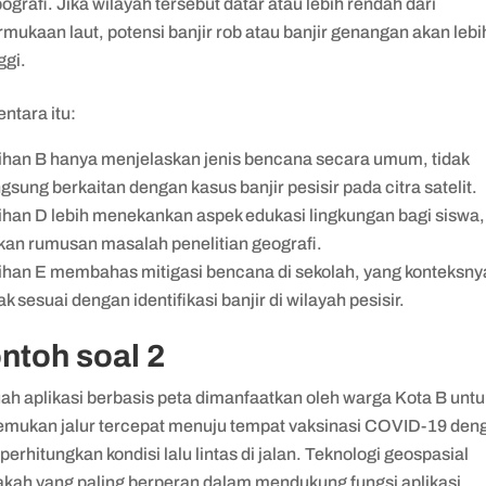
pografi. Jika wilayah tersebut datar atau lebih rendah dari
rmukaan laut, potensi banjir rob atau banjir genangan akan lebi
ggi.
ntara itu:
lihan B hanya menjelaskan jenis bencana secara umum, tidak
ngsung berkaitan dengan kasus banjir pesisir pada citra satelit.
lihan D lebih menekankan aspek edukasi lingkungan bagi siswa,
kan rumusan masalah penelitian geografi.
lihan E membahas mitigasi bencana di sekolah, yang konteksny
ak sesuai dengan identifikasi banjir di wilayah pesisir.
ntoh soal 2
ah aplikasi berbasis peta dimanfaatkan oleh warga Kota B untu
mukan jalur tercepat menuju tempat vaksinasi COVID-19 den
rhitungkan kondisi lalu lintas di jalan. Teknologi geospasial
kah yang paling berperan dalam mendukung fungsi aplikasi