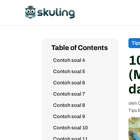
Contoh soal 1
Contoh soal 2
Tip
Table of Contents
Contoh soal 3
1
Contoh soal 4
(
Contoh soal 5
Contoh soal 6
d
Contoh soal 7
oleh
C
Contoh soal 8
Tips 
Contoh soal 9
Contoh soal 10
Contoh soal 11