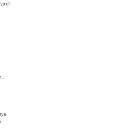
ya di
i,
nya
i