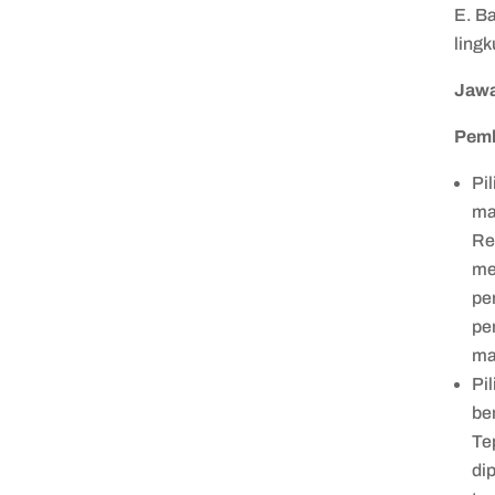
E. B
ling
Jawa
Pem
Pi
ma
Re
me
pe
pe
ma
Pi
be
Te
di