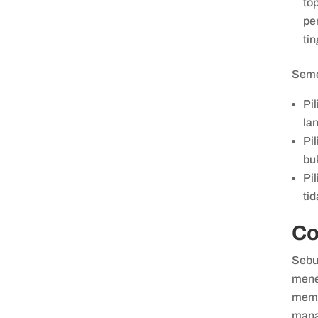
to
pe
tin
Seme
Pi
la
Pi
bu
Pi
tid
Co
Sebu
mene
mempe
mana