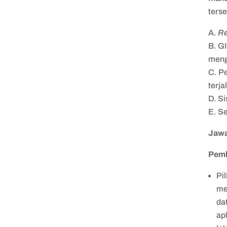
ters
A.
Re
B. G
meng
C. P
terjal
D. S
E. S
Jaw
Pem
Pi
me
da
ap