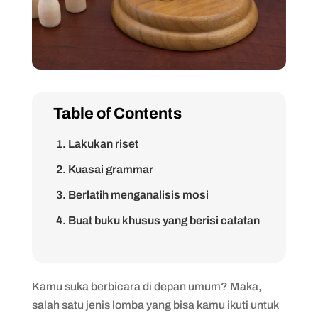
Table of Contents
1. Lakukan riset
2. Kuasai grammar
3. Berlatih menganalisis mosi
4. Buat buku khusus yang berisi catatan
mosi dan pembahasannya
5. Perbanyak penguasaan kosakata
dalam Bahasa Inggris
Kamu suka berbicara di depan umum? Maka,
salah satu jenis lomba yang bisa kamu ikuti untuk
6. Berlatih speaking