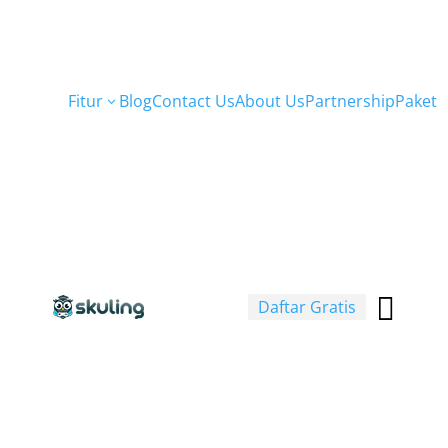
Fitur
Blog
Contact Us
About Us
Partnership
Paket
3

Daftar Gratis