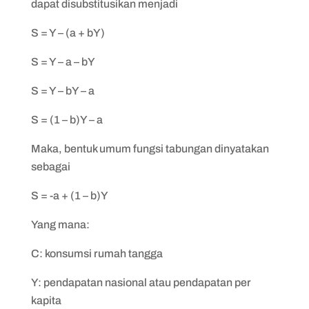
dapat disubstitusikan menjadi
S = Y – (a + bY)
S = Y – a – bY
S = Y – bY – a
S = (1 – b)Y – a
Maka, bentuk umum fungsi tabungan dinyatakan
sebagai
S = -a + (1 – b)Y
Yang mana:
C: konsumsi rumah tangga
Y: pendapatan nasional atau pendapatan per
kapita