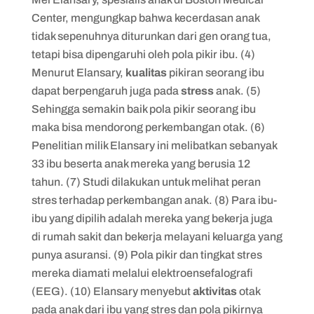
Center, mengungkap bahwa kecerdasan anak
tidak sepenuhnya diturunkan dari gen orang tua,
tetapi bisa dipengaruhi oleh pola pikir ibu. (4)
Menurut Elansary,
kualitas
pikiran seorang ibu
dapat berpengaruh juga pada
stress
anak. (5)
Sehingga semakin baik pola pikir seorang ibu
maka bisa mendorong perkembangan otak. (6)
Penelitian milik Elansary ini melibatkan sebanyak
33 ibu beserta anak mereka yang berusia 12
tahun. (7) Studi dilakukan untuk melihat peran
stres terhadap perkembangan anak. (8) Para ibu-
ibu yang dipilih adalah mereka yang bekerja juga
di rumah sakit dan bekerja melayani keluarga yang
punya asuransi. (9) Pola pikir dan tingkat stres
mereka diamati melalui elektroensefalografi
(EEG). (10) Elansary menyebut
aktivitas
otak
pada anak dari ibu yang stres dan pola pikirnya