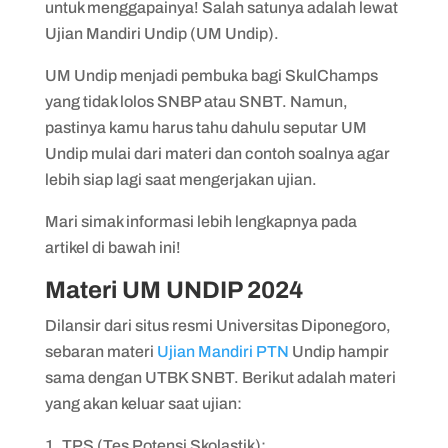
5. Contoh Soal UM Undip – Pemahaman
untuk menggapainya! Salah satunya adalah lewat
Bacaan dan Menulis
Ujian Mandiri Undip (UM Undip).
6. Contoh Soal UM Undip – Pemahaman
UM Undip menjadi pembuka bagi SkulChamps
Bacaan dan Menulis
yang tidak lolos SNBP atau SNBT. Namun,
7. Contoh Soal UM Undip – Pengetahuan
pastinya kamu harus tahu dahulu seputar UM
Kuantiatif
Undip mulai dari materi dan contoh soalnya agar
lebih siap lagi saat mengerjakan ujian.
8. Contoh Soal UM Undip – Pengetahuan
Kuantiatif
Mari simak informasi lebih lengkapnya pada
artikel di bawah ini!
9. Contoh Soal UM Undip – Literasi
Bahasa Indonesia
Materi UM UNDIP 2024
10. Contoh Soal UM Undip – Literasi
Dilansir dari situs resmi Universitas Diponegoro,
Bahasa Inggris
sebaran materi
Ujian Mandiri PTN
Undip hampir
sama dengan UTBK SNBT. Berikut adalah materi
yang akan keluar saat ujian:
TPS (Tes Potensi Skolastik):