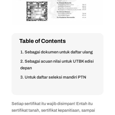
Table of Contents
1. Sebagai dokumen untuk daftar ulang
2. Sebagai acuan nilai untuk UTBK edisi
depan
3. Untuk daftar seleksi mandiri PTN
4. Untuk mendaftar sekolah kedinasan
5. Untuk mendaftar ke perguruan tinggi
swasta (PTS)
Setiap sertifikat itu wajib disimpan! Entah itu
sertifikat tanah, sertifikat kepanitiaan, sampai
6. Untuk mendaftar beasiswa