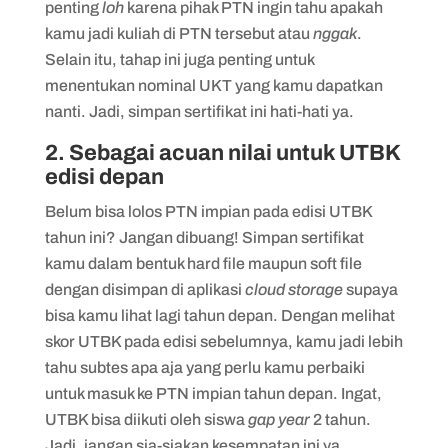
penting
loh
karena pihak PTN ingin tahu apakah
kamu jadi kuliah di PTN tersebut atau
nggak
.
Selain itu, tahap ini juga penting untuk
menentukan nominal UKT yang kamu dapatkan
nanti. Jadi, simpan sertifikat ini hati-hati ya.
2. Sebagai acuan nilai untuk UTBK
edisi depan
Belum bisa lolos PTN impian pada edisi UTBK
tahun ini? Jangan dibuang! Simpan sertifikat
kamu dalam bentuk hard file maupun soft file
dengan disimpan di aplikasi
cloud storage
supaya
bisa kamu lihat lagi tahun depan. Dengan melihat
skor UTBK pada edisi sebelumnya, kamu jadi lebih
tahu subtes apa aja yang perlu kamu perbaiki
untuk masuk ke PTN impian tahun depan. Ingat,
UTBK bisa diikuti oleh siswa
gap year
2 tahun.
Jadi, jangan sia-siakan kesempatan ini ya.