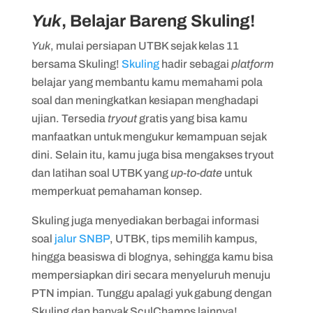
Yuk
, Belajar Bareng Skuling!
Yuk
, mulai persiapan UTBK sejak kelas 11
bersama Skuling!
Skuling
hadir sebagai
platform
belajar yang membantu kamu memahami pola
soal dan meningkatkan kesiapan menghadapi
ujian. Tersedia
tryout
gratis yang bisa kamu
manfaatkan untuk mengukur kemampuan sejak
dini. Selain itu, kamu juga bisa mengakses tryout
dan latihan soal UTBK yang
up-to-date
untuk
memperkuat pemahaman konsep.
Skuling juga menyediakan berbagai informasi
soal
jalur SNBP
, UTBK, tips memilih kampus,
hingga beasiswa di blognya, sehingga kamu bisa
mempersiapkan diri secara menyeluruh menuju
PTN impian. Tunggu apalagi yuk gabung dengan
Skuling dan banyak SculChamps lainnya!