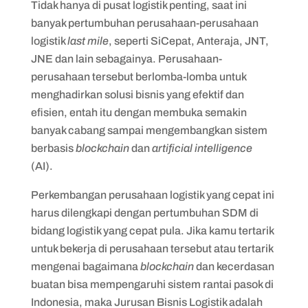
3. Politeknik APP Jakarta
Tidak hanya di pusat logistik penting, saat ini
banyak pertumbuhan perusahaan-perusahaan
4. Universitas Telkom (Tel-U)
logistik
last mile
, seperti SiCepat, Anteraja, JNT,
JNE dan lain sebagainya. Perusahaan-
perusahaan tersebut berlomba-lomba untuk
menghadirkan solusi bisnis yang efektif dan
efisien, entah itu dengan membuka semakin
banyak cabang sampai mengembangkan sistem
berbasis
blockchain
dan
artificial intelligence
(AI).
Perkembangan perusahaan logistik yang cepat ini
harus dilengkapi dengan pertumbuhan SDM di
bidang logistik yang cepat pula. Jika kamu tertarik
untuk bekerja di perusahaan tersebut atau tertarik
mengenai bagaimana
blockchain
dan kecerdasan
buatan bisa mempengaruhi sistem rantai pasok di
Indonesia, maka Jurusan Bisnis Logistik adalah