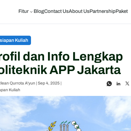
Fitur
Blog
Contact Us
About Us
Partnership
Paket
3
siapan Kuliah
rofil dan Info Lengkap
oliteknik APP Jakarta
lean Qurrota A'yun
|
Sep 4, 2025
|
apan Kuliah