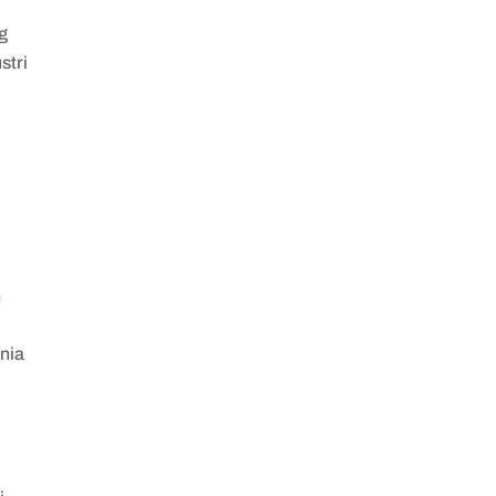
g
stri
n
unia