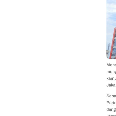
Mene
meny
kamu 
Jaka
Seba
Perin
deng