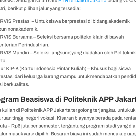
siswa. Sebagai salah satu
PTN terbaik di Jakarta
bidang vokas
tri, berikut pilihan jalur yang tersedia:
RVIS Prestasi – Untuk siswa berprestasi di bidang akademik
un nonakademik.
RVIS Bersama – Seleksi bersama politeknik lain di bawah
nterian Perindustrian.
RVIS Mandiri – Seleksi langsung yang diadakan oleh Politekni
rta.
lur KIP-K (Kartu Indonesia Pintar Kuliah) – Khusus bagi siswa
restasi dari keluarga kurang mampu untuk mendapatkan pendid
i berkualitas.
gram Beasiswa di Politeknik APP Jakar
 kuliah di Politeknik APP Jakarta tergolong terjangkau untuk u
uruan tinggi negeri vokasi. Kisaran biayanya berada pada rent
uta – Rp6 juta per semester, tergantung program studi yang di
alur masuk yang dipilih. Besaran biaya ini sudah mencakup uan