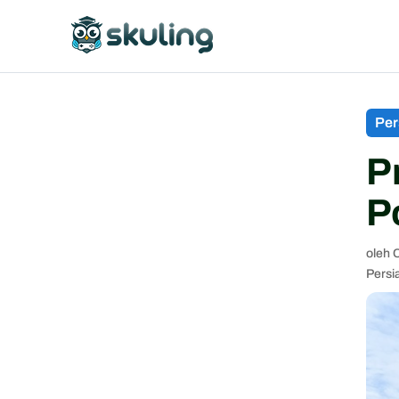
Per
P
P
oleh
C
Persi