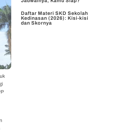
Jadwalnya, Kamu Siap?
Daftar Materi SKD Sekolah
Kedinasan (2026): Kisi-kisi
dan Skornya
tuk
gi
PP
n
n