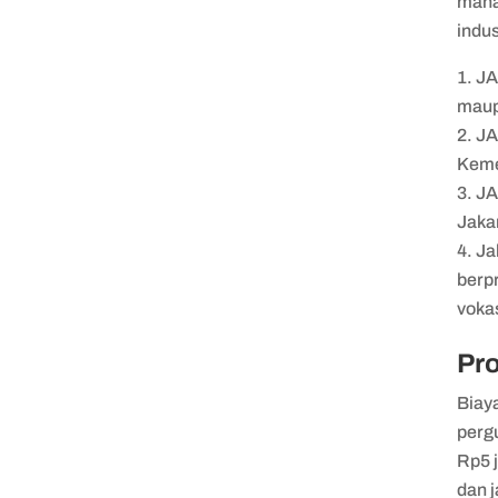
maha
indus
JA
maup
JA
Keme
JA
Jaka
Ja
berp
vokas
Pro
Biaya
perg
Rp5 j
dan j