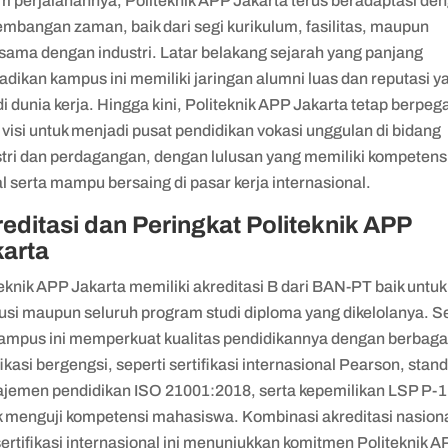
m perjalanannya, Politeknik APP Jakarta terus beradaptasi de
embangan zaman, baik dari segi kurikulum, fasilitas, maupun
asama dengan industri. Latar belakang sejarah yang panjang
dikan kampus ini memiliki jaringan alumni luas dan reputasi y
di dunia kerja. Hingga kini, Politeknik APP Jakarta tetap berpe
visi untuk menjadi pusat pendidikan vokasi unggulan di bidang
stri dan perdagangan, dengan lulusan yang memiliki kompetens
l serta mampu bersaing di pasar kerja internasional.
editasi dan Peringkat Politeknik APP
karta
iteknik APP Jakarta memiliki akreditasi B dari BAN-PT baik untuk
tusi maupun seluruh program studi diploma yang dikelolanya. S
 kampus ini memperkuat kualitas pendidikannya dengan berbaga
fikasi bergengsi, seperti sertifikasi internasional Pearson, stan
jemen pendidikan ISO 21001:2018, serta kepemilikan LSP P-1
k menguji kompetensi mahasiswa. Kombinasi akreditasi nasion
ertifikasi internasional ini menunjukkan komitmen Politeknik A