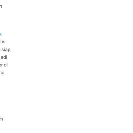
n
k
tis,
 siap
jadi
r di
kui
am