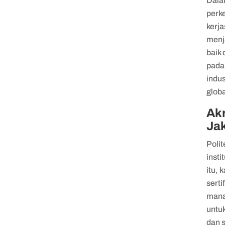
Dala
perk
kerj
menja
baik 
pada 
indu
globa
Akr
Ja
​​Pol
insti
itu,
serti
mana
untu
dan s