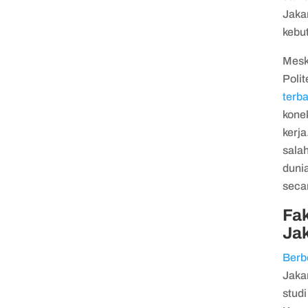
Jaka
kebut
Mesk
Poli
terba
konek
kerj
salah
duni
seca
Fak
Ja
Berb
Jaka
studi