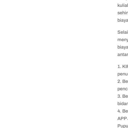
kuli
sehi
biaya
Selai
meny
biay
antar
KI
penu
Be
penc
Be
bidan
Be
APP 
Pupu