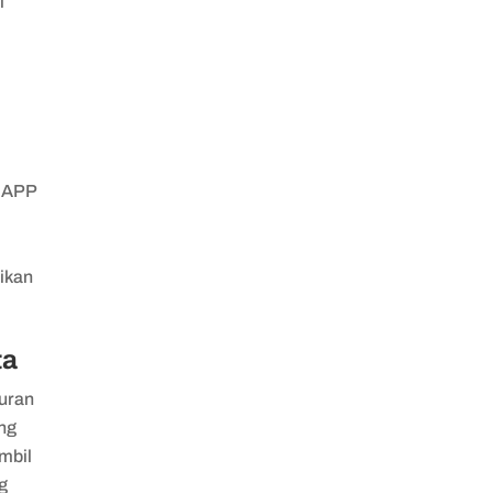
i
k APP
ikan
ta
kuran
ang
ambil
g