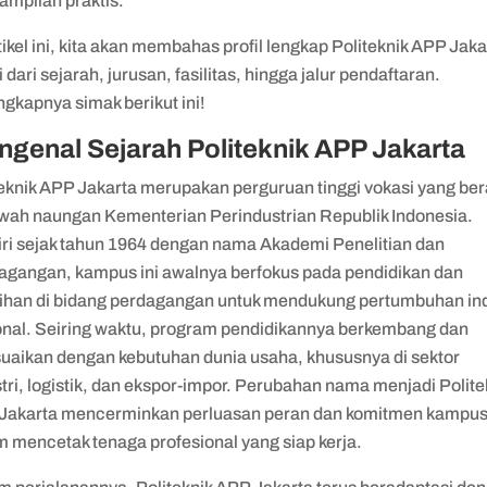
ampilan praktis.
tikel ini, kita akan membahas profil lengkap Politeknik APP Jaka
 dari sejarah, jurusan, fasilitas, hingga jalur pendaftaran.
gkapnya simak berikut ini!
genal Sejarah Politeknik APP Jakarta
teknik APP Jakarta merupakan perguruan tinggi vokasi yang be
awah naungan Kementerian Perindustrian Republik Indonesia.
iri sejak tahun 1964 dengan nama Akademi Penelitian dan
agangan, kampus ini awalnya berfokus pada pendidikan dan
tihan di bidang perdagangan untuk mendukung pertumbuhan ind
onal. Seiring waktu, program pendidikannya berkembang dan
suaikan dengan kebutuhan dunia usaha, khususnya di sektor
tri, logistik, dan ekspor-impor. Perubahan nama menjadi Polite
Jakarta mencerminkan perluasan peran dan komitmen kampu
m mencetak tenaga profesional yang siap kerja.