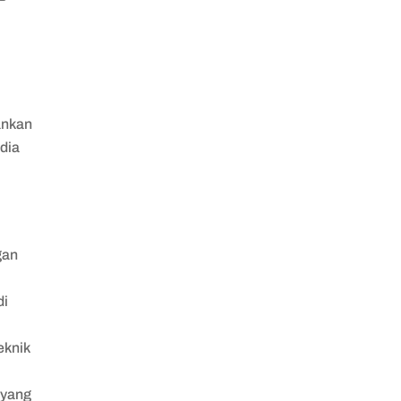
,
ankan
dia
gan
di
eknik
 yang