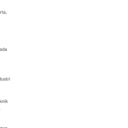
rta,
rada
ustri
knik
s