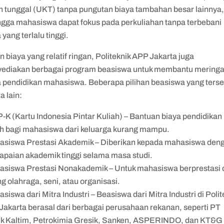
ah tunggal (UKT) tanpa pungutan biaya tambahan besar lainnya
ngga mahasiswa dapat fokus pada perkuliahan tanpa terbebani
 yang terlalu tinggi.
n biaya yang relatif ringan, Politeknik APP Jakarta juga
ediakan berbagai program beasiswa untuk membantu mering
a pendidikan mahasiswa. Beberapa pilihan beasiswa yang terse
a lain:
P-K (Kartu Indonesia Pintar Kuliah) – Bantuan biaya pendidikan
h bagi mahasiswa dari keluarga kurang mampu.
asiswa Prestasi Akademik – Diberikan kepada mahasiswa den
apaian akademik tinggi selama masa studi.
asiswa Prestasi Nonakademik – Untuk mahasiswa berprestasi 
g olahraga, seni, atau organisasi.
asiswa dari Mitra Industri – Beasiswa dari Mitra Industri di Polit
Jakarta berasal dari berbagai perusahaan rekanan, seperti PT
k Kaltim, Petrokimia Gresik, Sanken, ASPERINDO, dan KT&G