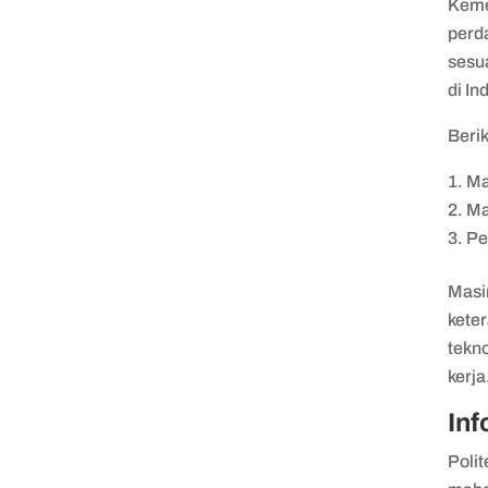
Kemen
perda
sesu
di I
Berik
Ma
Ma
Pe
Masi
kete
tekno
kerja
Inf
Poli