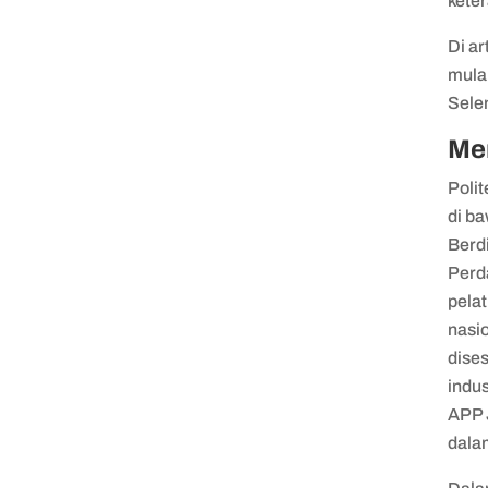
keter
Di ar
mulai
Selen
Men
Poli
di b
Berd
Perd
pela
nasi
dise
indus
APP 
dala