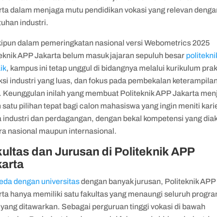
rta dalam menjaga mutu pendidikan vokasi yang relevan denga
uhan industri.
ipun dalam pemeringkatan nasional versi Webometrics 2025
teknik APP Jakarta belum masuk jajaran sepuluh besar
politekni
ik
, kampus ini tetap unggul di bidangnya melalui kurikulum prak
si industri yang luas, dan fokus pada pembekalan keterampilan
a. Keunggulan inilah yang membuat Politeknik APP Jakarta men
 satu pilihan tepat bagi calon mahasiswa yang ingin meniti karie
a industri dan perdagangan, dengan bekal kompetensi yang dia
ra nasional maupun internasional.
ultas dan Jurusan di Politeknik APP
karta
eda dengan universitas
dengan banyak jurusan, Politeknik APP
rta hanya memiliki satu fakultas yang menaungi seluruh progr
 yang ditawarkan. Sebagai perguruan tinggi vokasi di bawah