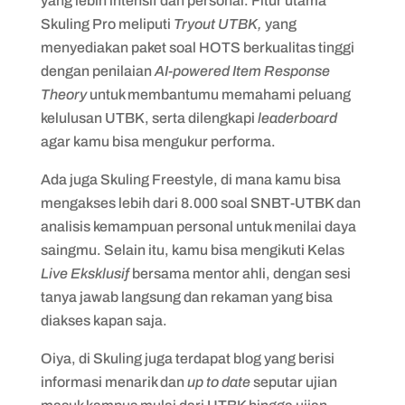
yang lebih intensif dan personal. Fitur utama
Skuling Pro meliputi
Tryout UTBK,
yang
menyediakan paket soal HOTS berkualitas tinggi
dengan penilaian
AI-powered Item Response
Theory
untuk membantumu memahami peluang
kelulusan UTBK, serta dilengkapi
leaderboard
agar kamu bisa mengukur performa.
Ada juga Skuling Freestyle, di mana kamu bisa
mengakses lebih dari 8.000 soal SNBT-UTBK dan
analisis kemampuan personal untuk menilai daya
saingmu. Selain itu, kamu bisa mengikuti Kelas
Live Eksklusif
bersama mentor ahli, dengan sesi
tanya jawab langsung dan rekaman yang bisa
diakses kapan saja.
Oiya, di Skuling juga terdapat blog yang berisi
informasi menarik dan
up to date
seputar ujian