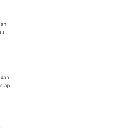
lah
au
 dan
yerap
h
-
,