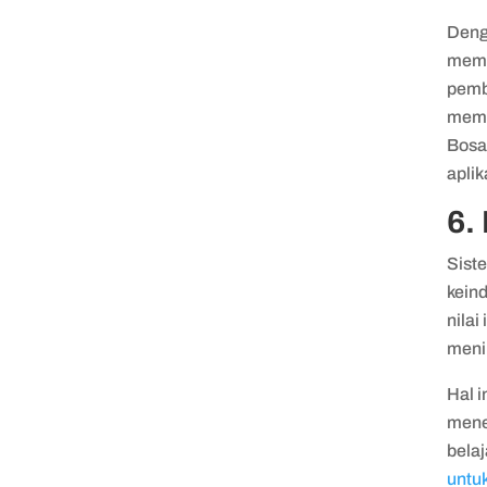
Deng
memb
pemb
memb
Bosa
apli
6.
Sist
kein
nilai
meni
Hal i
mene
belaj
untu