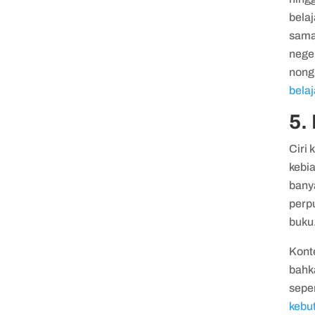
belaj
sama
neger
nong
bela
5.
Ciri 
kebi
bany
perpu
buku
Kont
bahk
seper
kebu