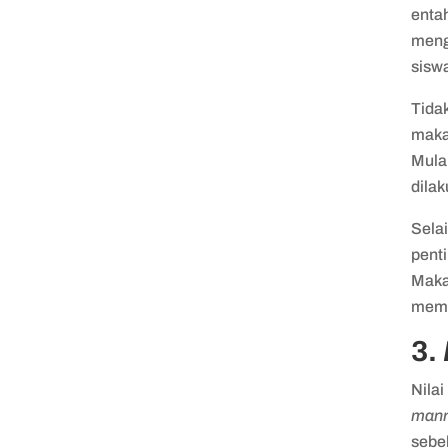
enta
meng
siswa
Tidak
maka
Mula
dila
Sela
penti
Maka 
memi
3.
Nilai
mann
sebe