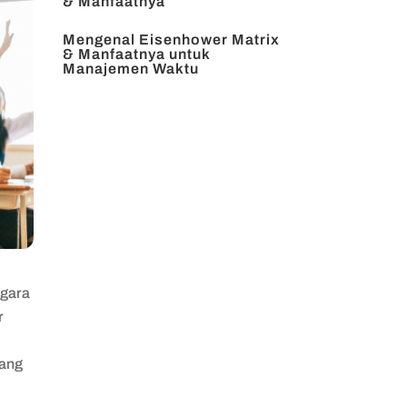
& Manfaatnya
Mengenal Eisenhower Matrix
& Manfaatnya untuk
Manajemen Waktu
egara
r
pang