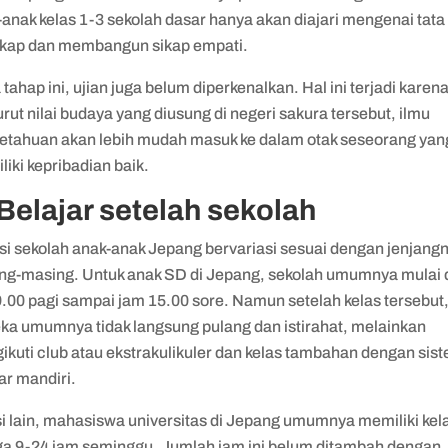
anak kelas 1-3 sekolah dasar hanya akan diajari mengenai tata
ikap dan membangun sikap empati.
tahap ini, ujian juga belum diperkenalkan. Hal ini terjadi karen
ut nilai budaya yang diusung di negeri sakura tersebut, ilmu
etahuan akan lebih mudah masuk ke dalam otak seseorang yan
iki kepribadian baik.
 Belajar setelah sekolah
si sekolah anak-anak Jepang bervariasi sesuai dengan jenjang
ng-masing. Untuk anak SD di Jepang, sekolah umumnya mulai 
9.00 pagi sampai jam 15.00 sore. Namun setelah kelas tersebut
ka umumnya tidak langsung pulang dan istirahat, melainkan
ikuti club atau ekstrakulikuler dan kelas tambahan dengan sis
ar mandiri.
si lain, mahasiswa universitas di Jepang umumnya memiliki kel
ga 9-24 jam seminggu. Jumlah jam ini belum ditambah dengan