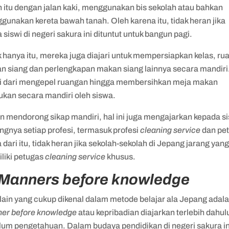
h itu dengan jalan kaki, menggunakan bis sekolah atau bahkan
gunakan kereta bawah tanah. Oleh karena itu, tidak heran jika
 siswi di negeri sakura ini dituntut untuk bangun pagi.
 hanya itu, mereka juga diajari untuk mempersiapkan kelas, ru
n siang dan perlengkapan makan siang lainnya secara mandiri
i dari mengepel ruangan hingga membersihkan meja makan
kukan secara mandiri oleh siswa.
in mendorong sikap mandiri, hal ini juga mengajarkan kepada s
ngnya setiap profesi, termasuk profesi
cleaning service
dan pet
dari itu, tidak heran jika sekolah-sekolah di Jepang jarang yan
liki petugas
cleaning service
khusus.
Manners before knowledge
 lain yang cukup dikenal dalam metode belajar ala Jepang adal
er before knowledge
atau kepribadian diajarkan terlebih dahul
lum pengetahuan. Dalam budaya pendidikan di negeri sakura in