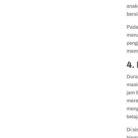
anak-
bers
Pada 
menur
peng
memil
4.
Dura
masi
jam 
mere
meng
belaj
Di si
hing