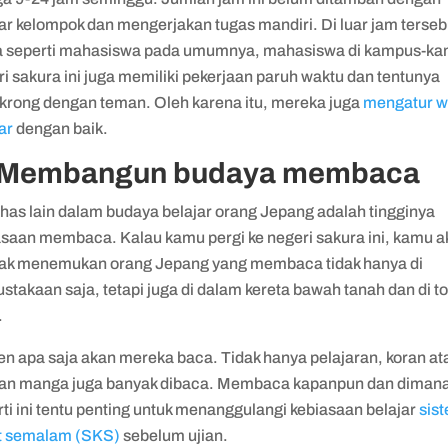
ar kelompok dan mengerjakan tugas mandiri. Di luar jam terseb
 seperti mahasiswa pada umumnya, mahasiswa di kampus-k
i sakura ini juga memiliki pekerjaan paruh waktu dan tentunya
krong dengan teman. Oleh karena itu, mereka juga
mengatur w
jar
dengan baik.
 Membangun budaya membaca
khas lain dalam budaya belajar orang Jepang adalah tingginya
asaan membaca. Kalau kamu pergi ke negeri sakura ini, kamu 
ak menemukan orang Jepang yang membaca tidak hanya di
stakaan saja, tetapi juga di dalam kereta bawah tanah dan di t
.
en apa saja akan mereka baca. Tidak hanya pelajaran, koran at
an manga juga banyak dibaca. Membaca kapanpun dan diman
ti ini tentu penting untuk menanggulangi kebiasaan belajar
sis
t semalam (SKS)
sebelum ujian.