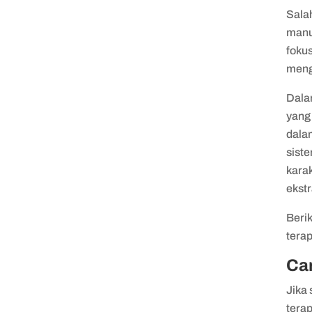
Sala
manu
foku
meng
Dala
yang 
dalam
sist
karak
ekstr
Berik
tera
Ca
Jika 
terap