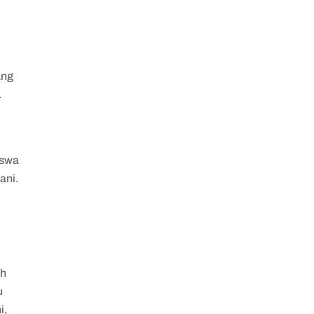
ang
.
iswa
ani.
g
ah
u
i,