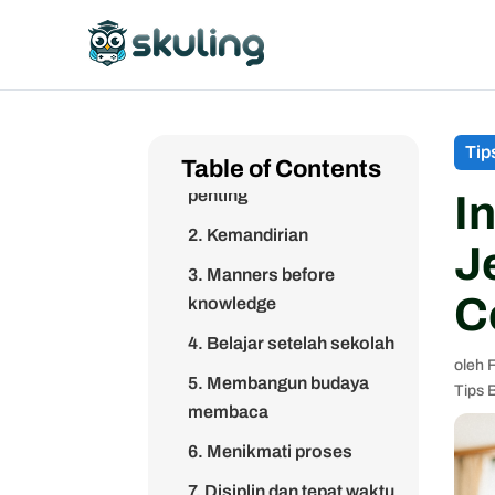
Tip
Table of Contents
1. Makanan bergizi itu
penting
I
2. Kemandirian
J
3. Manners before
C
knowledge
4. Belajar setelah sekolah
oleh
5. Membangun budaya
Tips 
membaca
6. Menikmati proses
7. Disiplin dan tepat waktu