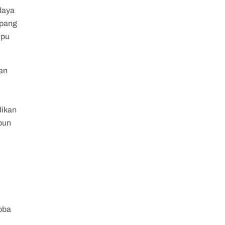
daya
epang
mpu
an
i
dikan
upun
coba