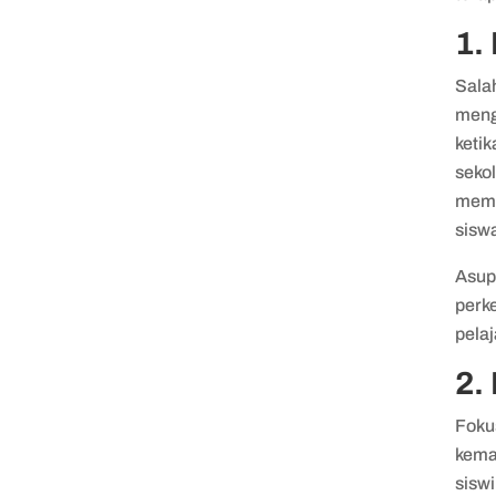
1.
Salah
meng
keti
sekol
memb
sisw
Asup
perk
pelaj
2.
Foku
kema
siswi