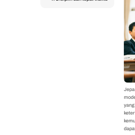
Jepa
mode
yang 
kete
kemu
dapa