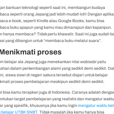
an bantuan teknologi seperti saat ini, membangun budaya
aca seperti orang Jepang jadi lebih mudah loh! Dengan aplika
aca e-book, seperti Kindle atau Google Books, kamu bisa
aca buku apapun yang kamu mau dimanapun dan kapanpun.
n hanya membaca? Tidak perlu khawatir. Saat ini juga sudah b
kasi yang dibangun untuk “membaca buku melalui suara”.
 Menikmati proses
em belajar ala Jepang juga menekankan nilai
wabisabi
yaitu
dahan dalam perkembangan alami yang sedikit demi sedikit. D
 ini, siswa siswi di negeri sakura tersebut diajari untuk belajar
kmati proses pembelajaran meskipun sedikit demi sedikit.
ni bisa kamu terapkan juga di Indonesia. Caranya adalah denga
ntukan target pembelajaran yang realistis dan mengatur wakt
ar yang spesifik, khususnya jika kamu ingin
mengatur waktu bel
k belajar UTBK SNBT.
Tidak masalah jika kamu hanya bisa