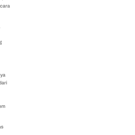
 cara
a
g
nya
dari
,
tem
as