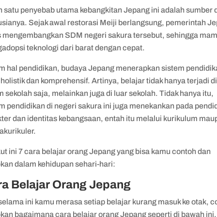
h satu penyebab utama kebangkitan Jepang ini adalah sumber 
sianya. Sejak awal restorasi Meiji berlangsung, pemerintah J
s mengembangkan SDM negeri sakura tersebut, sehingga ma
adopsi teknologi dari barat dengan cepat.
m hal pendidikan, budaya Jepang menerapkan sistem pendidik
holistik dan komprehensif. Artinya, belajar tidak hanya terjadi d
 sekolah saja, melainkan juga di luar sekolah. Tidak hanya itu,
em pendidikan di negeri sakura ini juga menekankan pada pendi
ter dan identitas kebangsaan, entah itu melalui kurikulum ma
akurikuler.
ut ini 7 cara belajar orang Jepang yang bisa kamu contoh dan
pkan dalam kehidupan sehari-hari:
ra Belajar Orang Jepang
selama ini kamu merasa setiap belajar kurang masuk ke otak, 
kan bagaimana cara belajar orang Jepang seperti di bawah ini.