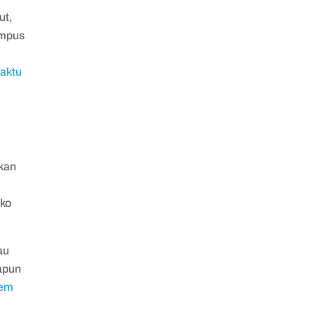
ut,
ampus
aktu
akan
oko
au
apun
tem