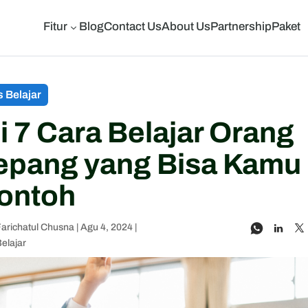
Fitur
Blog
Contact Us
About Us
Partnership
Paket
3
s Belajar
ni 7 Cara Belajar Orang
epang yang Bisa Kamu
ontoh
Farichatul Chusna
|
Agu 4, 2024
|
Belajar