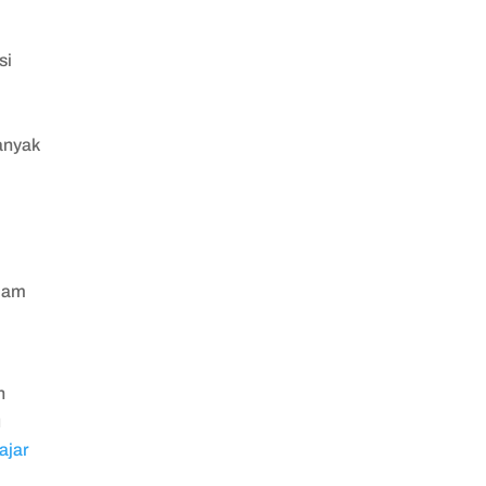
si
anyak
alam
n
u
ajar