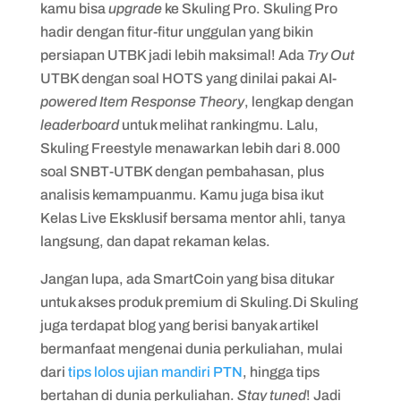
kamu bisa
upgrade
ke Skuling Pro. Skuling Pro
hadir dengan fitur-fitur unggulan yang bikin
persiapan UTBK jadi lebih maksimal! Ada
Try Out
UTBK dengan soal HOTS yang dinilai pakai AI-
powered Item Response Theory
, lengkap dengan
leaderboard
untuk melihat rankingmu. Lalu,
Skuling Freestyle menawarkan lebih dari 8.000
soal SNBT-UTBK dengan pembahasan, plus
analisis kemampuanmu. Kamu juga bisa ikut
Kelas Live Eksklusif bersama mentor ahli, tanya
langsung, dan dapat rekaman kelas.
Jangan lupa, ada SmartCoin yang bisa ditukar
untuk akses produk premium di Skuling.Di Skuling
juga terdapat blog yang berisi banyak artikel
bermanfaat mengenai dunia perkuliahan, mulai
dari
tips lolos ujian mandiri PTN
, hingga tips
bertahan di dunia perkuliahan.
Stay tuned
! Jadi