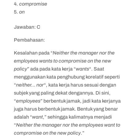
compromise
on
Jawaban: C
Pembahasan:
Kesalahan pada “
Neither the manager nor the
employees wants to compromise on the new
policy
” ada pada kata kerja “
wants
“. Saat
menggunakan kata penghubung korelatif seperti
“
neither… nor
“, kata kerja harus sesuai dengan
subjek yang paling dekat dengannya. Di sini,
“
employees
” berbentuk jamak, jadi kata kerjanya
juga harus berbentuk jamak. Bentuk yang benar
adalah “
want
,” sehingga kalimatnya menjadi
“
Neither the manager nor the employees want to
compromise on the new policy
.”