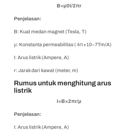
B=μ0I/2πr
Penjelasan:
B: Kuat medan magnet (Tesla, T)
μ: Konstanta permeabilitas ( 4π×10−7Tm/A)
I: Arus listrik (Ampere, A)
r: Jarak dari kawat (meter, m)
Rumus untuk menghitung arus
listrik
I=B×2πr/μ
Penjelasan:
I: Arus listrik (Ampere, A)