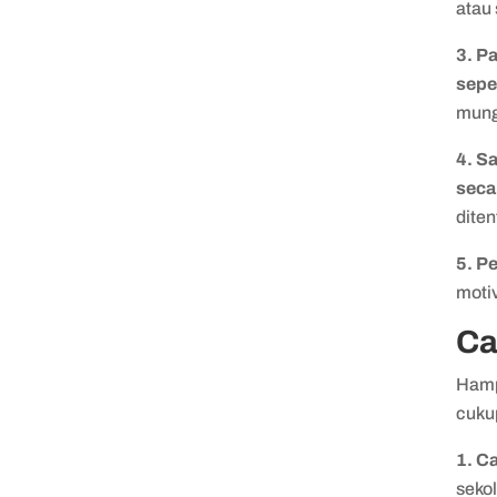
atau 
3. P
sepe
mung
4. S
seca
dite
5. P
motiv
Ca
Hamp
cuku
1. C
seko