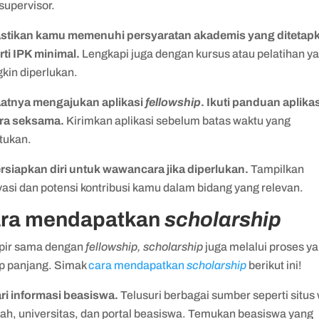
supervisor.
astikan kamu memenuhi persyaratan akademis yang ditetap
rti IPK minimal.
Lengkapi juga dengan kursus atau pelatihan y
kin diperlukan.
aatnya mengajukan aplikasi
fellowship
. Ikuti panduan aplika
ra seksama.
Kirimkan aplikasi sebelum batas waktu yang
ntukan.
ersiapkan diri untuk wawancara jika diperlukan.
Tampilkan
asi dan potensi kontribusi kamu dalam bidang yang relevan.
ra mendapatkan
scholarship
ir sama dengan
fellowship, scholarship
juga melalui proses y
p panjang. Simak
cara mendapatkan
scholarship
berikut ini!
ari informasi beasiswa.
Telusuri berbagai sumber seperti situs
lah, universitas, dan portal beasiswa. Temukan beasiswa yang