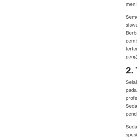
meni
Seme
sisw
Berb
pemb
terte
penge
2.
Selai
pada
profe
Seda
pend
Seda
spesi