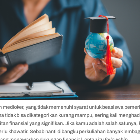
 medioker, yang tidak memenuhi syarat untuk beasiswa pemer
na tidak bisa dikategorikan kurang mampu, sering kali menghad
itan finansial yang signifikan. Jika kamu adalah salah satunya
perlu khawatir. Sebab nanti dibangku perkuliahan banyak lemba
 yang menawarkan dukungan finansial, entah itu
fellowship
,