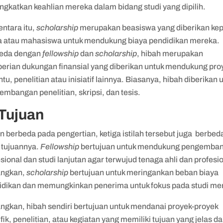
ngkatkan keahlian mereka dalam bidang studi yang dipilih.
ntara itu,
scholarship
merupakan beasiswa yang diberikan ke
a atau mahasiswa untuk mendukung biaya pendidikan mereka.
eda dengan
fellowship
dan
scholarship
, hibah merupakan
erian dukungan finansial yang diberikan untuk mendukung pro
ntu, penelitian atau inisiatif lainnya. Biasanya, hibah diberikan 
mbangan penelitian, skripsi, dan tesis.
 Tujuan
n berbeda pada pengertian, ketiga istilah tersebut juga berbed
 tujuannya.
Fellowship
bertujuan untuk mendukung pengemba
sional dan studi lanjutan agar terwujud tenaga ahli dan profesi
ngkan,
scholarship
bertujuan untuk meringankan beban biaya
idikan dan memungkinkan penerima untuk fokus pada studi me
ngkan, hibah sendiri bertujuan untuk mendanai proyek-proyek
fik, penelitian, atau kegiatan yang memiliki tujuan yang jelas d