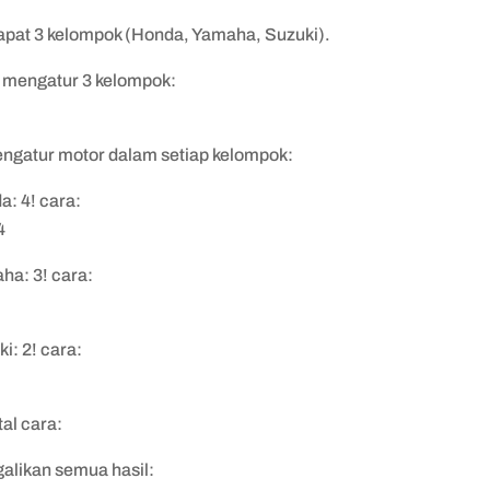
apat 3 kelompok (Honda, Yamaha, Suzuki).
 mengatur 3 kelompok:
engatur motor dalam setiap kelompok:
a: 4! cara:
4
ha: 3! cara:
i: 2! cara:
tal cara:
alikan semua hasil: