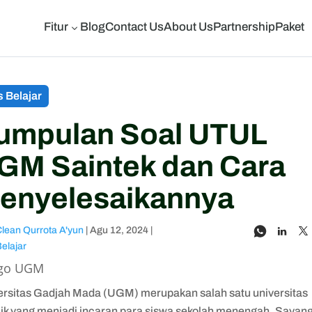
Fitur
Blog
Contact Us
About Us
Partnership
Paket
3
s Belajar
umpulan Soal UTUL
GM Saintek dan Cara
enyelesaikannya
lean Qurrota A'yun
|
Agu 12, 2024
|
Belajar
ersitas Gadjah Mada (UGM) merupakan salah satu universitas
aik yang menjadi incaran para siswa sekolah menengah. Sayan