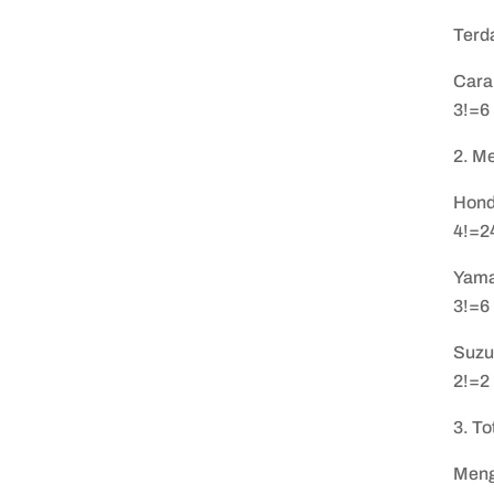
Terd
Cara
3!=6
2. M
Hond
4!=2
Yama
3!=6
Suzuk
2!=2
3. To
Meng