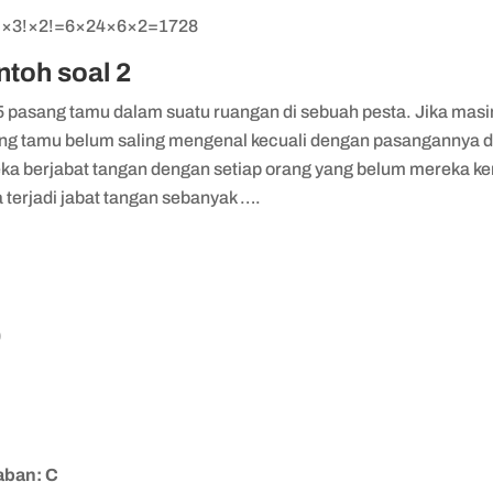
!×3!×2!=6×24×6×2=1728
ntoh soal 2
5 pasang tamu dalam suatu ruangan di sebuah pesta. Jika masi
ng tamu belum saling mengenal kecuali dengan pasangannya 
ka berjabat tangan dengan setiap orang yang belum mereka ke
 terjadi jabat tangan sebanyak ….
0
5
0
5
0
ban: C