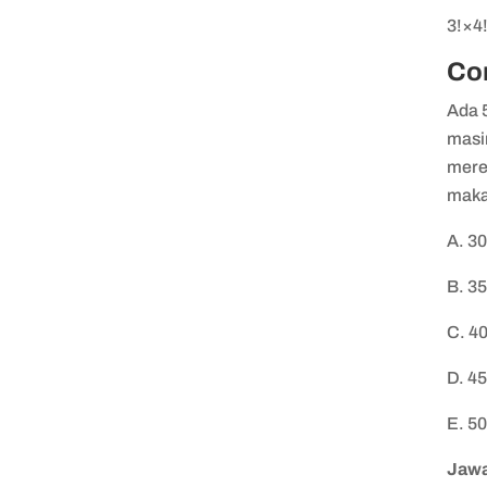
3!×4
Co
Ada 
masi
mere
maka
A. 3
B. 3
C. 4
D. 4
E. 5
Jawa