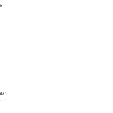
eh
ilan
rek: