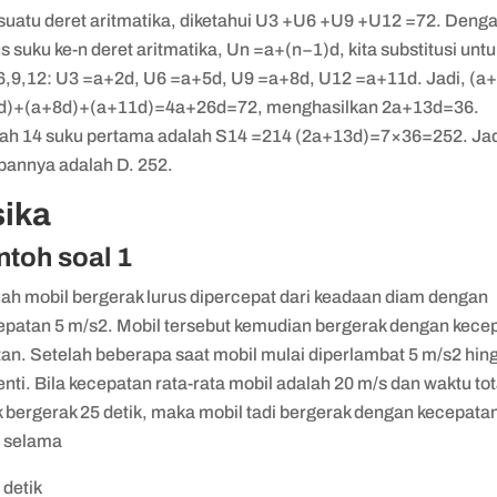
 suatu deret aritmatika, diketahui U3 +U6 +U9 +U12 =72. Deng
 suku ke-n deret aritmatika, Un =a+(n−1)d, kita substitusi untu
6,9,12: U3 =a+2d, U6 =a+5d, U9 =a+8d, U12 =a+11d. Jadi, (a
d)+(a+8d)+(a+11d)=4a+26d=72, menghasilkan 2a+13d=36.
ah 14 suku pertama adalah S14 =214 (2a+13d)=7×36=252. Jad
bannya adalah D. 252.
sika
toh soal 1
ah mobil bergerak lurus dipercepat dari keadaan diam dengan
epatan 5 m/s2. Mobil tersebut kemudian bergerak dengan kece
tan. Setelah beberapa saat mobil mulai diperlambat 5 m/s2 hin
nti. Bila kecepatan rata-rata mobil adalah 20 m/s dan waktu tot
k bergerak 25 detik, maka mobil tadi bergerak dengan kecepata
p selama
 detik