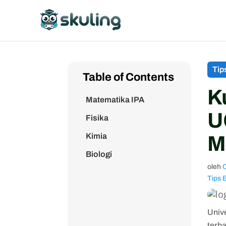
Tip
Table of Contents
K
Matematika IPA
U
Fisika
Kimia
M
Biologi
oleh
C
Tips 
Univ
terb