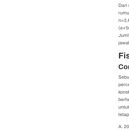
Dari
rumus
n=3,
(a+5
Juml
jawa
Fi
Con
Sebu
perc
kons
berhe
untu
teta
A. 20