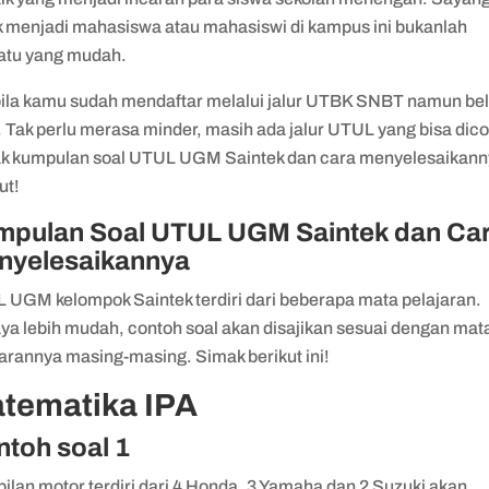
k menjadi mahasiswa atau mahasiswi di kampus ini bukanlah
atu yang mudah.
ila kamu sudah mendaftar melalui jalur UTBK SNBT namun be
. Tak perlu merasa minder, masih ada jalur UTUL yang bisa dic
k kumpulan soal UTUL UGM Saintek dan cara menyelesaikan
ut!
mpulan Soal UTUL UGM Saintek dan Ca
nyelesaikannya
 UGM kelompok Saintek terdiri dari beberapa mata pelajaran.
ya lebih mudah, contoh soal akan disajikan sesuai dengan mat
jarannya masing-masing. Simak berikut ini!
tematika IPA
ntoh soal 1
ilan motor terdiri dari 4 Honda, 3 Yamaha dan 2 Suzuki akan