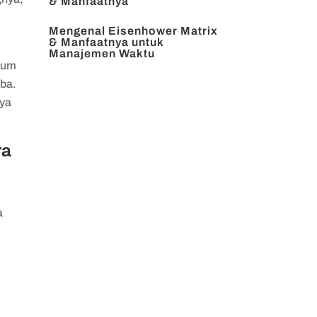
& Manfaatnya
Mengenal Eisenhower Matrix
& Manfaatnya untuk
Manajemen Waktu
lum
oba.
nya
ra
a