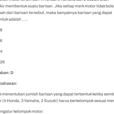
kir membentuk suatu barisan. Jika setiap merk motor tidak bol
isah dari barisan tersebut, maka banyaknya barisan yang dapat
ntuk adalah …..
88
76
64
728
ban: D
bahasan:
uk menentukan jumlah barisan yang dapat terbentuk ketika semb
r (4 Honda, 3 Yamaha, 2 Suzuki) harus berkelompok sesuai me
engatur kelompok motor: