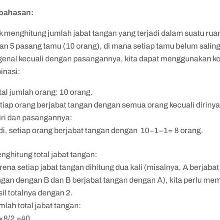
bahasan:
k menghitung jumlah jabat tangan yang terjadi dalam suatu ru
an 5 pasang tamu (10 orang), di mana setiap tamu belum salin
enal kecuali dengan pasangannya, kita dapat menggunakan k
inasi:
tal jumlah orang: 10 orang.
tiap orang berjabat tangan dengan semua orang kecuali diriny
iri dan pasangannya:
di, setiap orang berjabat tangan dengan 10−1−1= 8 orang.
nghitung total jabat tangan:
rena setiap jabat tangan dihitung dua kali (misalnya, A berjabat
ngan dengan B dan B berjabat tangan dengan A), kita perlu me
sil totalnya dengan 2.
mlah total jabat tangan:
×8/2 =40.