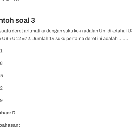
ntoh soal 3
suatu deret aritmatika dengan suku ke-n adalah Un, diketahui U
+U9 +U12 =72. Jumlah 14 suku pertama deret ini adalah …….
31
38
45
52
59
ban: D
bahasan: