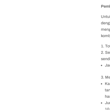
Pem
Untu
deng
meng
komb
To
Se
send
Ja
Me
Ka
ta
ha
Ju
10