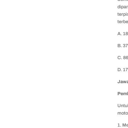
dipar
terp
terbe
A. 1
B. 3
C. 8
D. 1
Jawa
Pem
​​Unt
moto
1. M