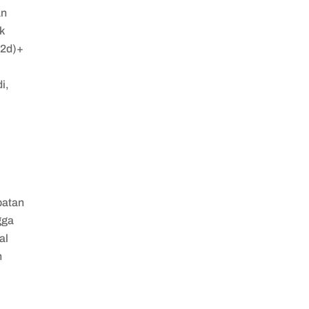
an
k
+2d)+
i,
patan
gga
al
n