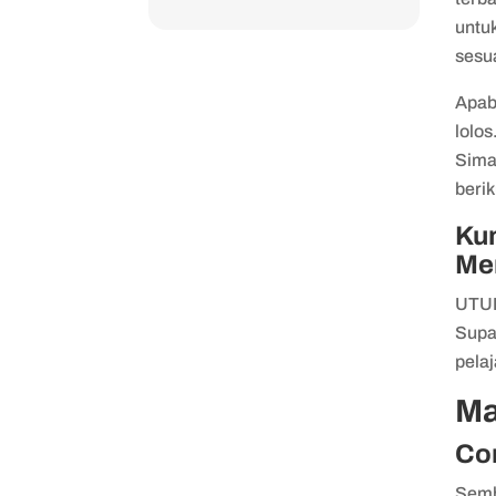
untu
sesu
Apab
lolos
Sima
berik
Ku
Me
UTUL
Supa
pela
Ma
Co
Semb